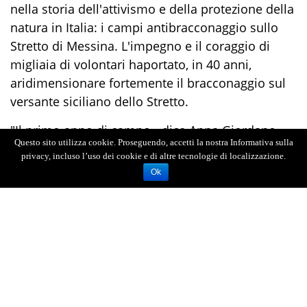
nella storia dell'attivismo e della protezione della
natura in Italia: i campi antibracconaggio sullo
Stretto di Messina. L'impegno e il coraggio di
migliaia di volontari haportato, in 40 anni,
aridimensionare fortemente il bracconaggio sul
versante siciliano dello Stretto.
"Il primo anno di campo - dice Anna Giordano -
Questo sito utilizza cookie. Proseguendo, accetti la nostra Informativa sulla
contammo 3.198 rapaci contro i quali furono
privacy, incluso l’uso dei cookie e di altre tecnologie di localizzazione.
esplosi 1.187 spari. Nel 2022, 52.289 rapaci e zero
Ok
spari".
Il racconto di questa meravigliosa avventura, che
ha portato ad un vero e proprio mutamento
culturale, verrà ripercorso da un evento nel quale
saranno premiate le Forze dell’Ordine per il loro
fondamentale contributo alla battaglia contro il
bracconaggio sullo Stretto.