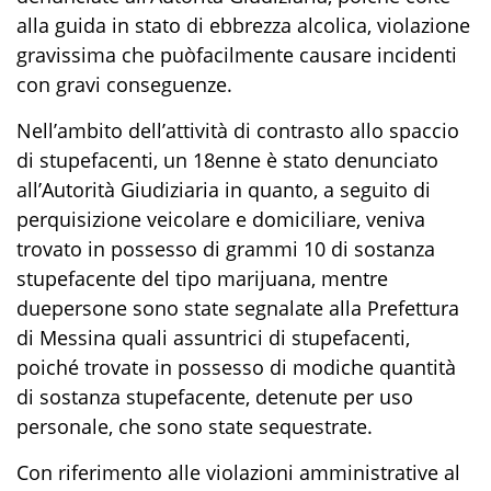
alla guida
in stato di ebbrezza alcolica
, violazion
e
gravissim
a
che p
uò
facilmente causare incidenti
con
gravi
conseguenze
.
Nell’ambito dell’attività di contrasto all
o spaccio
di stupefacenti
,
un 18enne è stato denunciato
all
’Autorità Giudiziaria in quanto
,
a seguito di
perquisizione veicolare e domiciliare, veniva
trovato in possesso di grammi 10 di sostanza
stupefacente del tipo
marijuana
, mentre
due
persone sono state segnalate all
a
Prefettur
a
di Messina
quali
assuntrici di stupefacenti
,
poiché trovate in possesso di modiche quantità
di
sostanza stupefacente
, detenute per
uso
personale,
che sono state
sequestrate.
Con riferimento alle violazioni amministrative al