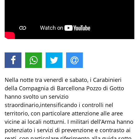
Nella nott
e tra
venerdì
e
sabato
,
i Carabinieri
della Compagnia di
Barcellona Pozzo di Gotto
hanno
svolto
un servizio
straordinario
,
intensificando i controlli
nel
territorio, con particolare attenzione alle aree
vicine ai
locali notturni.
I militari dell’Arma
hanno
potenziato i servizi di prevenzione e contrasto ai
reati, con particolare riferimento a
lla guida sotto