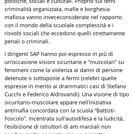
politiche, sociali e culturali. Proprio
sui temi
criminalità organizzata, mafie e borghesia
mafiosa va
nno
invece
considera
t
e
nel rapporto
con il mondo della scuola
le
complessità
e i
risvolti sociali che eccedono quelli strettamente
penali o criminali.
I
d
irigenti S
AP
hanno poi
espresso in più di
un’occasione visioni
sicuritarie
e “muscolari”
su
fenomeni come la violenza ai danni di persone
detenute o sottoposte a fermi (celebri quelle
espresse in merito ai drammatici casi di Stefano
Cucchi e Federico
Aldrovandi
).
Una visione di tipo
sicuritario-muscolare
appare
nell’iniziativa
antimafia
concordata con la scuola
“
Battisti-
Foscolo
”
. Incentrata sull’autodifesa e la
ludicità
,
l’esibizione di istruttori di arti marziali non