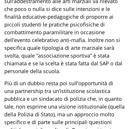
sull’addestramento alle arti marziali va rilevato
che poco o nulla si
dic
e sulle intenzioni e le
finalità
educative-pedagogiche
di proporre ai
piccoli studenti le pratiche psicofisiche di
combattimento paramilitare in occasione
d
ell’
evento celebrativo anti-mafia. Inoltre non si
specifica quale tipologia di arte marziale sarà
svolta, quale “associazione sportiva” è stata
chiamata e se la scelta è stata
f
atta dal S
AP o dal
personale della scuola
.
Più di un dubbio resta poi sull’opportunità
di
una
partnership tra un’istituzione scolastica
pubblica e
un sindacato di polizia che, in quanto
tale, non esprime una visione istituzionale
(quella
della Polizia di Stato)
, ma un approccio molto
specifico
e di parte su
lle
principali
questioni