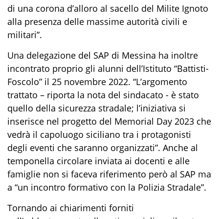
di una corona d’alloro al sacello del Milite Ignoto
alla presenza delle massime autorità civili e
militari”.
Una delegazione
de
l S
AP
di Messina
h
a
inoltre
incontrato
proprio
gli alunni dell’Istituto
“
Battisti-
Foscolo
”
il 25 novembre 2022
.
“
L’argomento
trattato
– riporta la nota del sindacato -
è stato
quello della sicurezza stradale; l
’iniziativa si
inserisce nel progetto del
Memorial
Day
2023
che
vedrà il capoluogo siciliano tra i protagonisti
degli eventi che saranno organizzati
”
.
Anche al
tempo
nella circolare inviata ai docenti e alle
famiglie non si faceva riferimento
però
al S
AP
ma
a “un incontro formativo con la Polizia Stradale”.
Tornando ai
chiarimenti
forniti