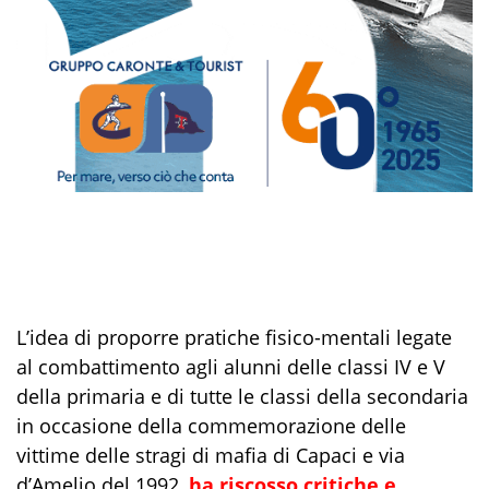
L
’idea di proporre pratiche fisico-mentali legate
al combattimento agli alunni de
l
l
e classi IV e V
della primaria e di tutte le classi della secondaria
in occasione della commemorazione
del
l
e
vi
ttime delle stragi di mafia di Capaci e via
d’Amelio del 1992,
ha riscosso critiche e