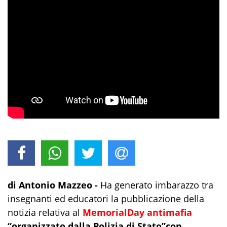
di Antonio
Mazzeo -
Ha generato imbarazzo tra
insegnanti ed educatori la pubblicazione della
notizia relativa al
Memorial
Day
antimafia
“organizzato
dall
a
Polizia di Stato”
con