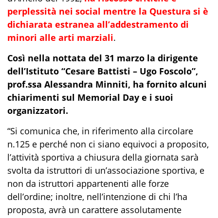
perplessità nei social mentre
la Questura si è
dichiarata estranea all’addestramento di
minori
alle arti
marziali
.
Così nella nottata del 31 marzo la dirigente
dell’Istituto “
Cesare
Battisti – U
go
Foscolo”,
prof.ssa Alessandra
Minniti
, ha fornito alcuni
chiarimenti s
ul
Memoria
l
Day
e
i suoi
organizzatori.
“
Si comunica che, in riferimento alla circolare
n.125 e perché non c
i siano equivoci a proposito,
l’
attività sportiva a chiusura della giornata
sarà
svolta da istruttori di un’
associazione sportiva, e
non da istrutto
ri appartenenti alle forze
dell’ordine; inoltre, nell’intenzione di chi l’
ha
proposta, avrà un carattere assolutamente