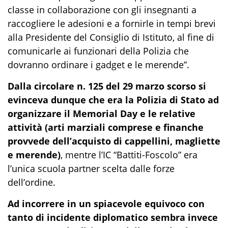
classe in collaborazione con gli insegnanti a
raccogliere le adesioni e a fornirle in tempi brevi
alla Presidente del Consiglio di Istituto,
a
l fine di
comunicarle ai funzionari della Polizia che
dovranno ordinare i gadget e le merende
”.
Dalla
circola
re n. 125 del 29 marzo scorso si
evinceva dunque che era
la Polizia di Stato
ad
or
ganizza
re
i
l
Memorial
Day
e
le
relative
attività (arti marziali comprese e finanche
provvede
dell’acquisto di cappellini,
magliette
e mer
ende)
,
mentre l’IC “
Battiti-Foscolo
”
era
l’
unic
a
scuo
la
partner
scelta dalle forze
dell’ordine.
Ad incorrere
in un spiacevole e
quivoco
con
tanto di incidente diplomatico
sembra invece