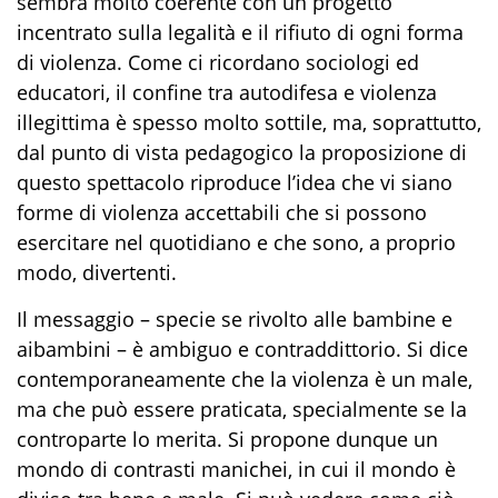
sembr
a
molto coerente con un progetto
incentrato sulla
legalità
e il rifiuto di ogni forma
di violenza
.
Come ci ricordano sociologi ed
educatori
,
i
l confine tra autodifesa e violenza
illegittima è spesso molto sottile,
m
a, soprattutto,
dal punto di vista pedagogico la proposizione di
questo spettacolo riproduce l’idea che vi siano
forme di violenza accettabili che si possono
esercitare nel quotidiano e che sono, a proprio
modo, divertenti.
Il
messaggio – speci
e se rivolto a
lle bambine e
ai
bambini – è
ambiguo e contraddittorio. Si dice
contemporaneamente che la violenza è un male,
ma che può essere praticata, specialmente se la
controparte lo merita. Si propone dunque un
mondo di contrasti manichei, in cui il mondo è