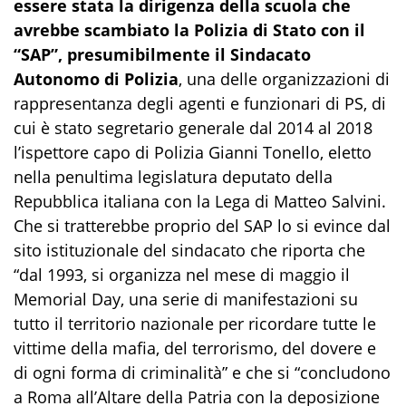
essere stata la dirigenza della scuola che
avrebbe scambiato la Polizia di Stato con il
“S
AP
”, presumibilmente il Sindacato
Autonomo di Polizia
, una delle organizzazioni di
rappresentanza de
gli agenti e funzionari di PS,
di
cui è stato segretario generale dal 2014 al 2018
l’ispettore capo di Polizia Gianni
Tonello
, eletto
nella penultima legislatura
deputato della
Repubblica italiana con la Lega di Matteo
Salvini
.
Che si
tratterebbe proprio del S
AP
lo si evince dal
sito istituzionale
del sindacato che
riporta che
“dal 1993,
si o
rganizza nel mese di maggio il
Memorial
Day
, una serie di manifestazioni su
tutto il territorio nazionale per ricordare tutte le
vittime della mafia, del terrorismo, del dovere e
di ogni forma di criminalità
”
e
che si
“
conclud
ono
a Roma all’Altare della Patria con la deposizione