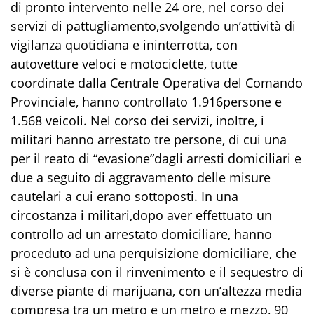
di
pronto intervento nelle 24 ore
, n
el corso
dei
servizi
di pattugliamento
,
svolgendo
un
’attività
di
vigilanza
quotidiana
e
ininterrotta, con
autovetture veloci e motociclette, tutte
coordinate dalla Centrale Operativa del Comando
Provinciale,
hanno controllato
1.
916
persone e
1
.
568
veicoli.
Nel corso dei servizi, inoltre, i
militari
hanno
arrestato tre persone,
di cui
una
per il reato di
“evasione”
dagli arresti domiciliari e
due
a seguito di aggravamento delle misure
c
autelar
i a cui erano sottoposti.
I
n una
circostanza i militari
,
dopo aver effettuato un
controllo ad un arrestato domiciliare
,
hanno
proceduto ad una perquisizione domiciliare
, che
si è conclusa
con il ri
nvenimento
e
il
sequestro
di
diverse piante di
marijuana
,
con un’altezza
media
compre
sa
tra
un
metro e
un
metro e mezzo, 90