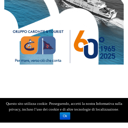
Inoltre a seguito dei controlli su
lla circolazione
Questo sito utilizza cookie. Proseguendo, accetti la nostra Informativa sulla
strada
le, i Carabinieri del Nucleo Radiomobile
privacy, incluso l’uso dei cookie e di altre tecnologie di localizzazione.
Ok
hanno
denuncia
to
a vario titolo
29 persone
,
soprattutto
per “
porto e detenzione abusiva
di