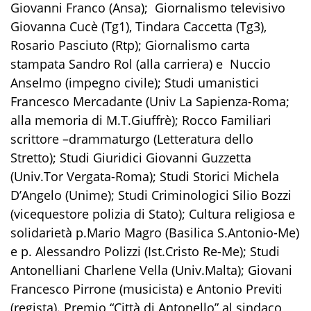
Giovanni Franco
(Ansa); Giornalismo televisivo
Giovanna Cucè (Tg1), Tindara Caccetta (Tg3),
Rosario Pasciuto (Rtp)
; Giornalismo carta
stampata
Sandro Rol
(alla carriera) e
Nuccio
Anselmo
(impegno civile); Studi umanistici
Francesco Mercadante
(Univ La Sapienza-Roma
;
alla memoria di
M.T.Giuffrè
)
; Rocco Familiari
scrittore –drammaturgo (Letteratura dello
Stretto);
Studi Giuridici
Giovanni Guzzetta
(Univ.Tor Vergata-Roma); Studi Storici
Michela
D’Angelo
(Unime); Studi Criminologici
Silio Bozzi
(vicequestore polizia di Stato); Cultura religiosa e
solidarietà
p.Mario Magro
(Basilica S.Antonio-Me)
e p. Alessandro Polizzi
(Ist.Cristo Re-Me); Studi
Antonelliani
Charlene Vella
(Univ.Malta); Giovani
Francesco Pirrone (
musicista)
e Antonio Previti
(regista). Premio “Città di Antonello” al sindaco