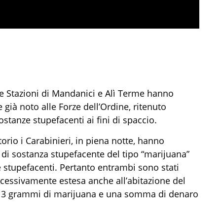
e
Stazion
i
di Mandanici
e
Alì Terme hanno
e
già noto alle
F
orze dell’
O
rdine,
ritenut
o
stanze stupefacenti ai fini di spaccio.
torio
i Carabinieri, in piena notte,
hanno
 di sostanza stupefacente del tipo “marijuana”
 stupefacenti. Pertanto entrambi sono stati
uccessivamente
estesa
anche all’
abitazione
del
ri 3 grammi di
marijuana
e
una somma di denaro