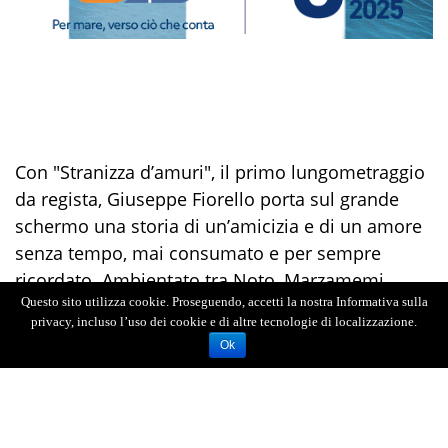
Con "Stranizza d’amuri", il primo lungometraggio
da regista, Giuseppe Fiorello porta sul grande
schermo una storia di un’amicizia e di un amore
senza tempo, mai consumato e per sempre
ricordato. Ambientato tra Noto, Marzamemi,
Questo sito utilizza cookie. Proseguendo, accetti la nostra Informativa sulla
Ferla, Buscemi, Priolo e Pachino, il film è
privacy, incluso l’uso dei cookie e di altre tecnologie di localizzazione.
interpretato da
Gabriele Pizzurro
e
Samuele
Ok
Segreto
. Al loro fianco
Fabrizia Sacchi
e
Simona
Malato
nei ruoli delle rispettive madri.
"Stranizza d’amuri" è anche una canzone di