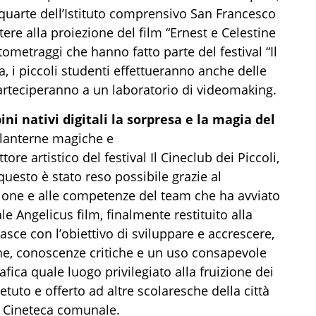
si quarte dell’Istituto comprensivo San Francesco
ere alla proiezione del film “Ernest e Celestine
tometraggi che hanno fatto parte del festival “Il
a, i piccoli studenti effettueranno anche delle
parteciperanno a un laboratorio di videomaking.
i nativi digitali la sorpresa e la magia del
 lanterne magiche e
ore artistico del festival Il Cineclub dei Piccoli,
questo è stato reso possibile grazie al
ione e alle competenze del team che ha avviato
e Angelicus film, finalmente restituito alla
asce con l’obiettivo di sviluppare e accrescere,
he, conoscenze critiche e un uso consapevole
fica quale luogo privilegiato alla fruizione dei
tuto e offerto ad altre scolaresche della città
a Cineteca comunale.