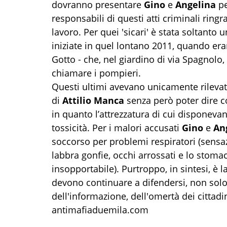
dovranno presentare
Gino
e
Angelina
pe
responsabili di questi atti criminali ringr
lavoro. Per quei 'sicari' è stata soltanto
iniziate in quel lontano 2011, quando eran
Gotto - che, nel giardino di via Spagnolo
chiamare i pompieri.
Questi ultimi avevano unicamente rilevato
di
Attilio Manca
senza però poter dire co
in quanto l’attrezzatura di cui disponeva
tossicità. Per i malori accusati
Gino
e
An
soccorso per problemi respiratori (sensazi
labbra gonfie, occhi arrossati e lo stoma
insopportabile). Purtroppo, in sintesi, è l
devono continuare a difendersi, non solo
dell'informazione, dell'omertà dei cittadini
antimafiaduemila.com