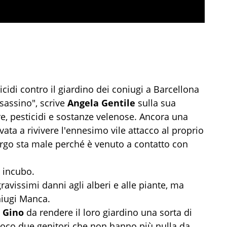
cidi contro il giardino dei coniugi a Barcellona
sassino", scrive
Angela Gentile
sulla sua
re, pesticidi e sostanze velenose. Ancora una
ovata a rivivere l'ennesimo vile attacco al proprio
Argo sta male perché è venuto a contatto con
n incubo.
ravissimi danni agli alberi e alle piante, ma
oniugi Manca.
e
Gino
da rendere il loro giardino una sorta di
poco due genitori che non hanno più nulla da