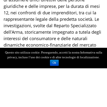
giuridiche e delle imprese, per la durata di mesi
12, nei confronti di due imprenditori, tra cui la
rappresentante legale della predetta società. Le
investigazioni, svolte dal Reparto Specializzato
dell’Arma, storicamente impegnato a tutela degli
interessi del consumatore e delle naturali
dinamiche economico-finanziarie del mercato
agricolo, hanno consentito di accertare la truffa
Questo sito utilizza cookie. Proseguendo, accetti la nostra Informativa sulla
aggravata finalizzata al conseguimento illecito di
privacy, incluso l’uso dei cookie e di altre tecnologie di localizzazione.
Ok
rilevanti contributi pubblici destinati al comparto
agricolo ed erogati dall’Agea (Agenzia per le
Erogazioni in Agricoltura).
La condotta fraudolenta si è sviluppata attraverso
la presentazione di domande uniche di
pagamento nelle quali la predetta società ha
dichiarato in conduzione appezzamenti di