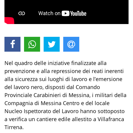
Nel quadro delle iniziative finalizzate alla
prevenzione e alla repressione dei reati inerenti
alla
sicurezza sui luoghi di lavoro e l’emersione
del lavoro nero,
disposti
dal Comando
Provinciale Carabinieri di Messina
,
i militari dell
a
Com
pagni
a
di
Messina
Centro
e
de
l locale
Nucleo Ispettorato del
L
avoro hanno sottoposto
a verifica
un
cantier
e
edile
allestito a
Villafranca
Tirrena
.