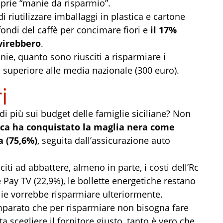
oprie “manie da risparmio”.
di riutilizzare imballaggi in plastica e cartone
fondi del caffè per concimare fiori e
il 17%
virebbero
.
ie, quanto sono riusciti a risparmiare i
re superiore alle media nazionale (300 euro).
i
di più sui budget delle famiglie siciliane? Non
rica ha conquistato la maglia nera come
a (75,6%)
, seguita dall’assicurazione auto
citi ad abbattere, almeno in parte, i costi dell’Rc
e Pay TV (22,9%), le bollette energetiche restano
lie vorrebbe risparmiare ulteriormente.
mparato che per risparmiare non bisogna fare
 scegliere il fornitore giusto, tanto è vero che