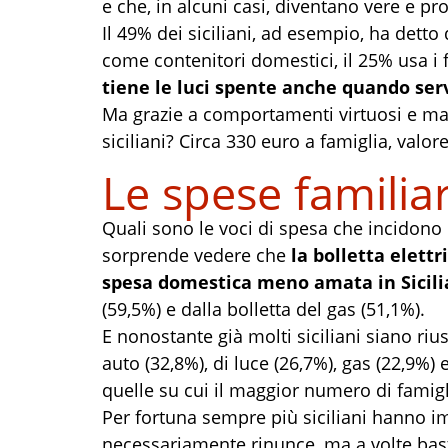
e che, in alcuni casi, diventano vere e pr
Il 49% dei siciliani, ad esempio, ha detto 
come contenitori domestici, il 25% usa i 
tiene le luci spente anche quando ser
Ma grazie a comportamenti virtuosi e man
siciliani? Circa 330 euro a famiglia, valo
Le spese familiar
Quali sono le voci di spesa che incidono 
sorprende vedere che
la bolletta elett
spesa domestica meno amata in Sicili
(59,5%) e dalla bolletta del gas (51,1%).
E nonostante già molti siciliani siano rius
auto (32,8%), di luce (26,7%), gas (22,9%) 
quelle su cui il maggior numero di famig
Per fortuna sempre più siciliani hanno i
necessariamente rinunce, ma a volte basta