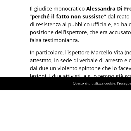
Il giudice monocratico
Alessandra Di Fr
“
perché il fatto non sussiste”
dal reato
di resistenza al pubblico ufficiale, ed ha 
posizione dell’ispettore, che era accusato
falsa testimonianza.
In particolare, l’ispettore Marcello Vita (
attestato, in sede di verbale di arresto e
dai due un violento spintone che lo face
lesioni. I due attivisti, a suo tempo già 
imputati per aver procurato colposamente d
Questo sito utilizza cookie. Proseguen
tirare la tenda nel tentativo di opporsi al
dibattimentale il pm aveva chiesto la con
imputati.