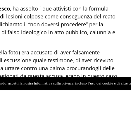
esco
, ha assolto i due attivisti con la formula
 di lesioni colpose come conseguenza del reato
dichiarato il “non doversi procedere” per la
 di falso ideologico in atto pubblico, calunnia e
nella foto) era accusato di aver falsamente
 di escussione quale testimone, di aver ricevuto
va urtare contro una palma procurandogli delle
scagionati da questa accusa, erano in questo caso
elle lesioni all’ispettore Vita durante l’atto di
do, accetti la nostra Informativa sulla privacy, incluso l’uso dei cookie e di altre 
lo sgombero. Al termine dell’istruttoria
danna a un anno di reclusione per tutti gli