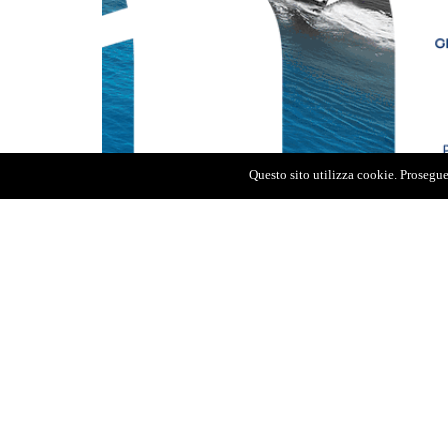
Questo sito utilizza cookie. Proseguen
AGENZIA FOTOGIORNALISTICA
REGIST
ENRICO DI GIACOMO. TUTTI I DIRITTI
DEL TR
RISERVATI.
DEL 02