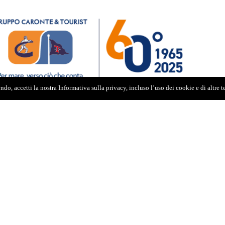
do, accetti la nostra Informativa sulla privacy, incluso l’uso dei cookie e di altre 
RATA AL REGISTRO STAMPA
P.IVA: 02595110830
IBUNALE DI MESSINA AL N.10
/10/2006.