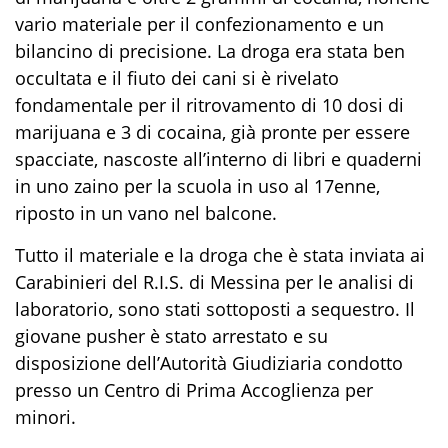
vario materiale per il confezionamento e un
bilancino di precisione.
La droga era stata ben
occultata e il fiuto dei cani si è rivelato
fondamentale per il ritrovamento di 10 dosi di
marijuana
e 3 di
cocaina
, già pronte per essere
spacciate, nascost
e
all’interno di
libri e
quade
r
ni
in uno zaino per la scuola
in uso al 17enne
,
riposto in un vano
n
el balcone.
Tutto il materiale
e la droga che è stata inviata ai
Carabinieri del R.I.S. di Messina per le analisi di
laboratorio, sono stati sottoposti a sequestro.
Il
giovane pusher è stato arrestato e su
disposizione dell’Autorità Giudiziaria condotto
presso
un
Centro di Prima Accoglienza
per
minori.