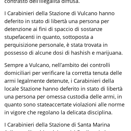
contrasto dell’illegalità diffusa
.
I
C
arabinieri della
S
tazione di
V
ulcano hanno
deferito in stato di libertà una persona
per
detenzione ai fini di spaccio di sostanze
stupefacenti
in quanto, sottoposta a
perquisizione personale,
è stata
trovat
a
in
possesso di
alcun
e dosi di
hashish
e
marijuana
.
Sempre a Vulcano, nell’ambito dei controlli
domiciliar
i per verificare la corretta tenuta delle
armi legalmente detenute, i
C
arabinieri della
locale
S
tazione
hanno
deferito in stato di libertà
una persona
per
omessa custodia delle armi
,
in
quanto sono state
accertat
e
violazioni all
e
norme
in vigore che regolano la delicata disciplina.
I Carabinieri della Stazione di Santa Marina