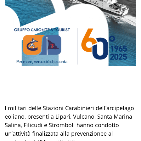
I militari del
l
e Stazioni Carabinieri dell’arcipelago
eoliano, presenti a Lipari, Vulcano, Santa Marin
a
Salina, Filicudi e Stromboli
hanno
condotto
un’attività
finalizzata alla prevenzione
e
al