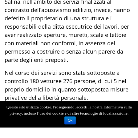
Salina, nell’ambito dei servizi finalizzati al
contrasto dell’abusivismo edilizio,
invece,
hanno
deferito
il
proprietario d
i un
a struttura e
i
responsabili della ditta esecutrice dei lavori
, per
aver realizzato
aperture, muretti, scale e tettoie
con materiali non conformi
, in assenza del
permesso a costruire o senza alcun parere da
parte degli enti preposti.
Nel corso dei servizi so
no stat
e sottoposte a
controllo
1
80
vetture
e
2
7
6
persone
, di cui
5
nel
proprio domicilio in quanto
sottopost
e
a
misure
privative della libertà personale
.
Questo sito utilizza cookie. Proseguendo, accetti la nostra Informativa sulla
Inoltre
2
persone sono state segnalate alla
privacy, incluso l’uso dei cookie e di altre tecnologie di localizzazione.
Prefettura di Messina quali
assuntrici di
Ok
stupefacente
, poiché trovate in possesso di
modiche quantità di
cocaina
,
marijuana
e