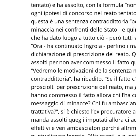
tentato) e ha assolto, con la formula “n
ogni ipotesi di concorso nel reato tentato
questa è una sentenza contraddittoria “
minaccia nei confronti dello Stato - e quin
che ha dato luogo a tutto ciò - però tutti
“Ora - ha continuato Ingroia - perfino i m
dichiarazione di prescrizione del reato. 
assolti per non aver commesso il fatto qu
“Vedremo le motivazioni della sentenza 
contraddittoria”, ha ribadito. “Se il fatto 
prosciolti per prescrizione del reato, ma
hanno commesso il fatto allora chi l’ha 
messaggio di minacce? Chi fu ambasciato
trattativa?”, si è chiesto l’ex procurator
manda assolti quegli imputati allora ci au
effettivi e veri ambasciatori perché altri
puntualizzato Ingroia. “Altrimenti, a ques