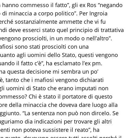
on hanno commesso il fatto”, gli ex Ros “negando
 di minaccia a corpo politico”. Per Ingroia
perché sostanzialmente ammette che vi fu
di deve esserci stato quel principio di trattativa
 vengono prosciolti, in un modo o nell’altro”.
afiosi sono stati prosciolti con una
Quanto agli uomini dello Stato, questi vengono
ando il fatto c’è”, ha esclamato l’ex pm.
ma questa decisione mi sembra un po’
c’è, tanto che i mafiosi vengono dichiarati
 gli uomini di Stato che erano imputati non
commesso? Chi è stato il portatore di questo
re della minaccia che doveva dare luogo alla
e aggiunto. “La sentenza non può non dircelo. Se
guriamo dia indicazioni per trovare gli altri
menti non poteva sussistere il reato”, ha
to punto, dovevano essere tutti assolti perché il