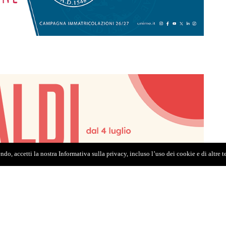
do, accetti la nostra Informativa sulla privacy, incluso l’uso dei cookie e di altre 