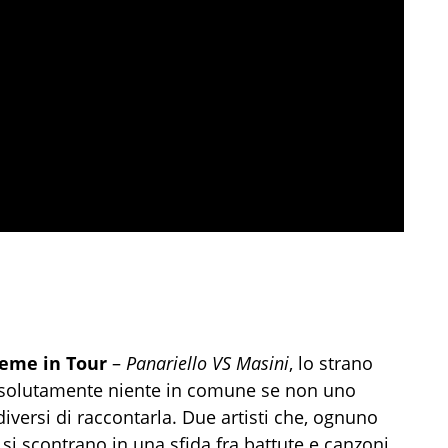
ieme in Tour
–
Panariello VS Masini
, lo strano
ssolutamente niente in comune se non uno
iversi di raccontarla. Due artisti che, ognuno
e si scontrano in una sfida fra battute e canzoni