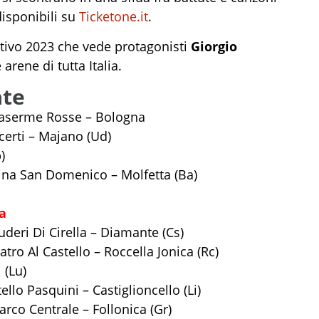
 disponibili su
Ticketone.it
.
tivo 2023 che vede protagonisti
Giorgio
arene di tutta Italia.
ate
Caserme Rosse – Bologna
certi – Majano (Ud)
)
hina San Domenico – Molfetta (Ba)
a
uderi Di Cirella – Diamante (Cs)
tro Al Castello – Roccella Jonica (Rc)
 (Lu)
ello Pasquini – Castiglioncello (Li)
rco Centrale – Follonica (Gr)