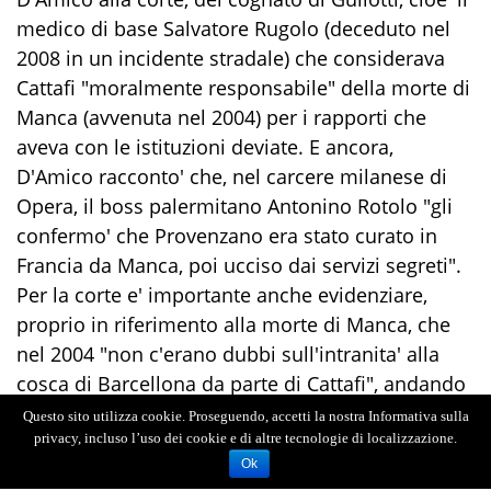
medico di base Salvatore Rugolo (deceduto nel
2008 in un incidente stradale) che considerava
Cattafi "moralmente responsabile" della morte di
Manca (avvenuta nel 2004) per i rapporti che
aveva con le istituzioni deviate. E ancora,
D'Amico racconto' che, nel carcere milanese di
Opera, il boss palermitano Antonino Rotolo "gli
confermo' che Provenzano era stato curato in
Francia da Manca, poi ucciso dai servizi segreti".
Per la corte e' importante anche evidenziare,
proprio in riferimento alla morte di Manca, che
nel 2004 "non c'erano dubbi sull'intranita' alla
cosca di Barcellona da parte di Cattafi", andando
ben oltre il periodo storico (1993-2000) oggetto di
Questo sito utilizza cookie. Proseguendo, accetti la nostra Informativa sulla
contestazione processuale.
privacy, incluso l’uso dei cookie e di altre tecnologie di localizzazione.
Ok
Nei 6 anni di reclusione inflitti dai giudici di