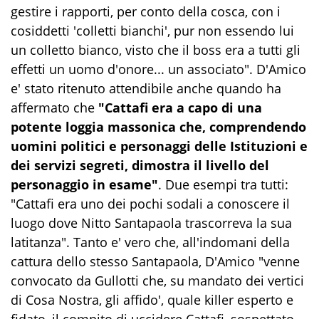
gestire i rapporti, per conto della cosca, con i
cosiddetti 'colletti bianchi', pur non essendo lui
un colletto bianco, visto che il boss era a tutti gli
effetti un uomo d'onore... un associato". D'Amico
e' stato ritenuto attendibile anche quando ha
affermato che
"Cattafi era a capo di una
potente loggia massonica che, comprendendo
uomini politici e personaggi delle Istituzioni e
dei servizi segreti, dimostra il livello del
personaggio in esame"
. Due esempi tra tutti:
"Cattafi era uno dei pochi sodali a conoscere il
luogo dove Nitto Santapaola trascorreva la sua
latitanza". Tanto e' vero che, all'indomani della
cattura dello stesso Santapaola, D'Amico "venne
convocato da Gullotti che, su mandato dei vertici
di Cosa Nostra, gli affido', quale killer esperto e
fidato, il compito di uccidere Cattafi, sospettato