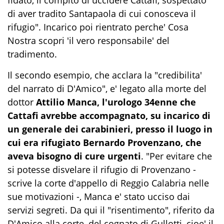
di aver tradito Santapaola di cui conosceva il
rifugio". Incarico poi rientrato perche' Cosa
Nostra scopri 'il vero responsabile' del
tradimento.
Il secondo esempio, che acclara la "credibilita'
del narrato di D'Amico", e' legato alla morte del
dottor
Attilio Manca, l'urologo 34enne che
Cattafi avrebbe accompagnato, su incarico di
un generale dei carabinieri, presso il luogo in
cui era rifugiato Bernardo Provenzano, che
aveva bisogno di cure urgenti
. "Per evitare che
si potesse disvelare il rifugio di Provenzano -
scrive la corte d'appello di Reggio Calabria nelle
sue motivazioni -, Manca e' stato ucciso dai
servizi segreti. Da qui il "risentimento", riferito da
D'Amico alla corte, del cognato di Gullotti, cioe' il