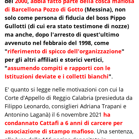
del
2000
,
abbia fatto parte della cosca mafiosa
di Barcellona Pozzo di Gotto
(Messina), non
solo come persona di fiducia del boss Pippo
Gullotti (di cui era stato testimone di nozze)
ma anche, dopo l'arresto di quest'ultimo
avvenuto nel febbraio del 1998, come
"
riferimento di spicco dell'organizzazione
"
per gli altri affiliati e storici vertici,
"
assumendo compiti e rapporti con le
Istituzioni deviate e i colletti bianchi
"
.
E' quanto si legge nelle motivazioni con cui la
Corte d'Appello di Reggio Calabria (presieduta da
Filippo Leonardo, consiglieri Adriana Trapani e
Antonino Laganà) il 6 novembre 2021
ha
condannato Cattafi a 6 anni di carcere per
associazione di stampo mafioso
. Una sentenza,