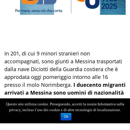
In 201, di cui 9 minori stranieri non
accompagnati, sono giunti a Messina trasportati
dalla nave Diciotti della Guardia costiera che è
approdata oggi pomeriggio intorno alle 16
presso il molo Norimberga.
I duecento migranti
arrivati a Messina sono uomini di nazionalità
prevalentemente siriana, egiziana e
Questo sito utilizza cookie. Proseguendo, accetti la nostra Informativa sulla
pakistana
. Ad attenderli il sistema di
privacy, incluso l’uso dei cookie e di altre tecnologie di localizzazione.
accoglienza, coordinato dalla Prefettura di
Ok
Messina, in cui operano, secondo le rispettive