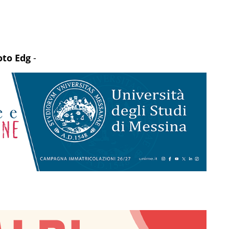
oto Edg
-