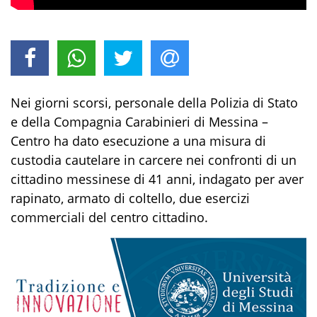
Ne
i giorni scorsi
,
personale
della Polizia di Stato
e dell
a Compagnia
Carabinieri
di Messina –
Centro
ha
dato
ese
cuzione
a
una
misura
di
custodia
cautelare in carcere nei confronti di un
cittadino messinese di 41 anni, indagato per aver
rapinato
, armato di coltello,
due
esercizi
commerciali del centro cittadino.