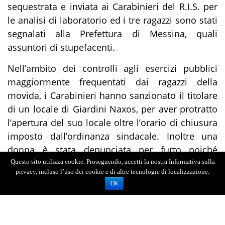
sequestrata e inviata ai Carabinieri del R.I.S. per
le analisi di laboratorio ed i tre ragazzi sono stati
segnalati alla Prefettura di Messina, quali
assuntori di stupefacenti.
Nell’ambito dei controlli agli esercizi pubblici
maggiormente frequentati dai ragazzi della
movida, i Carabinieri hanno sanzionato il titolare
di un locale di Giardini Naxos, per aver protratto
l’apertura del suo locale oltre l’orario di chiusura
imposto dall’ordinanza sindacale. Inoltre una
donna è stata denunciata per furto poiché
sorpresa a rubare un telefono cellulare di un
Questo sito utilizza cookie. Proseguendo, accetti la nostra Informativa sulla
privacy, incluso l’uso dei cookie e di altre tecnologie di localizzazione.
cliente che si trovava all’interno di un negozio di
Ok
Giardini Naxos.
L’intensificazione dei servizi di controllo dei
Carabinieri della Compagnia di Taormina, in