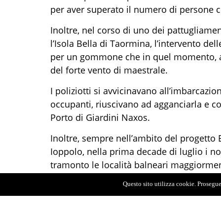
per aver superato il numero di persone co
Inoltre, nel corso di uno dei pattugliamen
l’Isola Bella di Taormina, l’intervento del
per un gommone che in quel momento, a ca
del forte vento di maestrale.
I poliziotti si avvicinavano all’imbarcazio
occupanti, riuscivano ad agganciarla e co
Porto di Giardini Naxos.
Inoltre, sempre nell’ambito del progetto 
Ioppolo, nella prima decade di luglio i n
tramonto le località balneari maggiorment
Salina, percorrendo quasi cinquecento mi
Questo sito utilizza cookie. Proseguen
imbarcazioni ed identificando più di 200
Il servizio di prossimità e vicinanza ai 