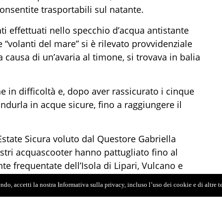
nsentite trasportabili sul natante.
ti effettuati nello specchio d’acqua antistante
le “volanti del mare” si è rilevato provvidenziale
usa di un’avaria al timone, si trovava in balia
ne in difficoltà e, dopo aver rassicurato i cinque
ndurla in acque sicure, fino a raggiungere il
Estate Sicura voluto dal Questore Gabriella
ostri acquascooter hanno pattugliato fino al
e frequentate dell’Isola di Lipari, Vulcano e
glia, procedendo al controllo di oltre 40
do, accetti la nostra Informativa sulla privacy, incluso l’uso dei cookie e di altre 
 persone.
numerosi bagnanti delle moto d’acqua della Polizia