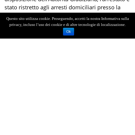
stato ristretto agli arresti domiciliari presso la
sua abitazione.
Questo sito utilizza cookie. Proseguendo, accetti la nostra Informativa sulla
privacy, incluso l’uso dei cookie e di altre tecnologie di localizzazione.
Ok
AGENZIA FOTOGIORNALISTICA ENRICO DI GIACOMO. TUTTI
I DIRITTI RISERVATI.
REGISTRATA AL REGISTRO STAMPA DEL TRIBUNALE DI
MESSINA AL N.10 DEL 02/10/2006.