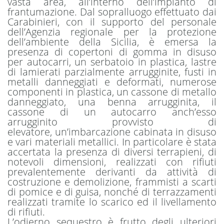
vasta area, all’interno dell’impianto di
frantumazione. Dal sopralluogo effettuato dai
Carabinieri, con il supporto del personale
dell’Agenzia regionale per la protezione
dell’ambiente della Sicilia, è emersa la
presenza di copertoni di gomma in disuso
per autocarri, un serbatoio in plastica, lastre
di lamierati parzialmente arrugginite, fusti in
metalli danneggiati e deformati, numerose
componenti in plastica, un cassone di metallo
danneggiato, una benna arrugginita, il
cassone di un autocarro anch’esso
arrugginito provvisto di
elevatore, un’imbarcazione cabinata in disuso
e vari materiali metallici. In particolare è stata
accertata la presenza di diversi terrapieni, di
notevoli dimensioni, realizzati con rifiuti
prevalentemente derivanti da attività di
costruzione e demolizione, frammisti a scarti
di pomice e di guisa, nonché di terrazzamenti
realizzati tramite lo scarico ed il livellamento
di rifiuti.
L’odierno sequestro è frutto degli ulteriori