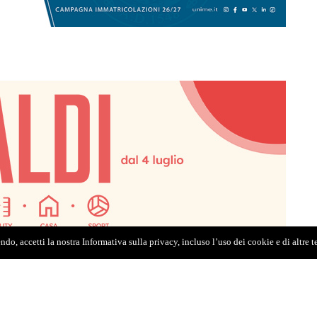
do, accetti la nostra Informativa sulla privacy, incluso l’uso dei cookie e di altre 