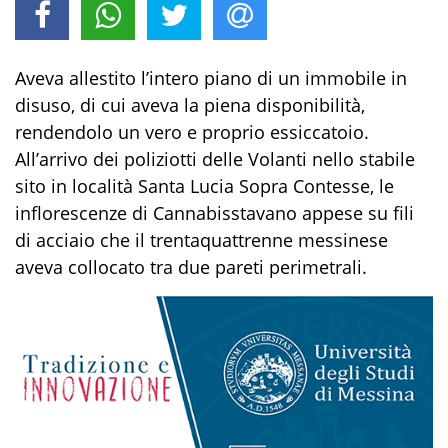
Aveva allestito
l’
intero piano
di un
immobile in
disuso
,
di cui aveva la
piena
disponibilità
,
rendendolo
un vero e proprio
essiccatoio.
All’arrivo dei poliziotti
delle Volanti
nello stabile
sito in località Santa Lucia Sopra Contesse, le
inflorescenze di
C
annabis
stavano appese su fili
di acciaio che il trentaquattrenne messinese
aveva collocato tra due pareti perimetrali.