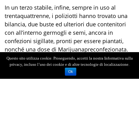
In un terzo stabile,
infine,
sempre in uso al
trentaquattrenne, i poliziotti hanno trovato una
bilancia, due buste ed ulteriori due contenitori
con all’interno germogli e semi, ancora in
confezioni sigillate, pronti per essere piantati,
nonché
una dose
di
Marijuana
preconfezionata
.
Questo sito utilizza cookie. Proseguendo, accetti la nostra Informativa sulla
In totale, gli agenti
delle Volanti
hanno
privacy, incluso l’uso dei cookie e di altre tecnologie di localizzazione.
sequestrato
a carico del produttore circa 2,7 kg di
Ok
Marijuana
.
Il trentaquattrenne è stato, pertanto,
tratto in
arresto
dagli agenti per i
reati di coltivazione
,
produzione e detenzione
di sostanza
stupefacente
ai fini di spaccio
e,
su disposizione
dell’Autorità Giudiziaria
,
sottoposto agli arresti
domiciliari
, misura confermata anche a seguito