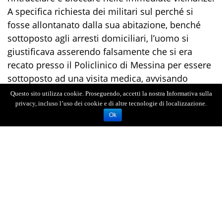
A specifica
richiesta dei militari
sul perché si
fosse allontanato dalla sua abitazione, benché
sottoposto agli arresti domiciliari,
l
’uomo
si
giustificava asserendo
falsamente
che
si era
recato presso il Policlinico
di Messina
per essere
sottoposto ad una visita medica,
avvisando
preventivamente
i Carabinieri, verosimilmente
Questo sito utilizza cookie. Proseguendo, accetti la nostra Informativa sulla
per crearsi un
falso
alibi.
privacy, incluso l’uso dei cookie e di altre tecnologie di localizzazione.
Ok
Le successive indagini dei
militari dell’Arma
,
condotte attraverso l’attenta visione dei filmati
delle telecamere di sorveglianza installate presso
l’attività commerciale
coinvolta
e in tutta la zona
adiacente, hanno permesso ai militari di
confermare la veridicità delle dichiarazioni rese
dalla vittima e di accertare altresì
una presunta
estorsione che l’indagato avrebbe commesso nei