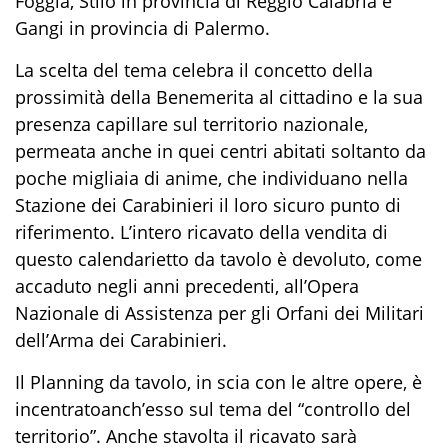
Foggia, Stilo in
provincia di Reggio Calabria e
Gangi in provincia di Palermo.
La scelta del tema
celebra
il concetto del
la
prossimità della Benemerita al cittadino e la sua
presenza capillare sul territorio nazionale,
permeata anche in quei centri abitati soltanto da
poche migliaia di anime, che
individuano
nella
Stazione dei Carabinieri il loro sicuro punto di
riferimento. L’intero ricavato della vendita di
questo calendarietto da tavolo è devoluto
, come
accaduto negli anni precedenti,
all’Opera
Nazionale di Assistenza per gli Orfani dei Militari
dell’Arma dei Carabinieri.
Il Planning d
a tavolo,
in scia con le
altre opere
,
è
incentrato
anch’esso
sul tema
del “
controllo del
territorio
”
. A
nche stavolta il ricavato sarà