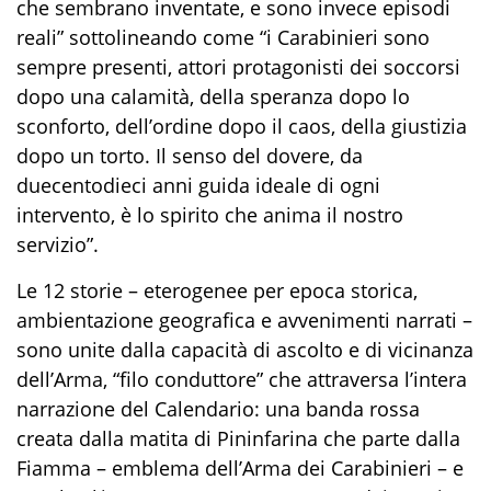
che sembrano inventate, e sono invece episodi
reali
” sottolineando come
“
i Carabinieri sono
sempre presenti, attori protagonisti dei soccorsi
dopo una calamità, della speranza dopo lo
sconforto, dell’ordine dopo il caos, della giustizia
dopo un torto. Il senso del dovere, da
duecentodieci anni guida ideale di ogni
intervento, è lo spirito che anima il nostro
servizio
”.
Le 12 storie – eterogenee per epoca storica,
ambientazione geografica e avvenimenti narrati –
sono unite dalla capacità di ascolto e d
i vicinanza
dell’Arma, “filo conduttore”
che attraversa l’i
ntera
narrazione del Calendario:
una banda rossa
creata
dalla matita di Pininfarina
che
parte d
alla
Fiamma – emblema dell’A
rma dei Carabinieri –
e