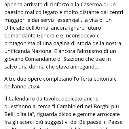
appena arrivato di rinforzo alla Caserma di un
paesino mal collegato e molto distante dai centri
maggiori e dai servi
zi essenziali, la vita di
un
Ufficiale dell’Arma, ancora ignaro futuro
Comandante Generale e inconsapevole
protagonista di una pagina di storia della nostra
unificanda Nazione.
E ancora l’altruismo di un
giovane Comandante d
i Stazione che trae
in
salvo una donna
che stava annegando
.
Altre due opere
completano l’offerta editoriale
dell’anno 2024
.
I
l Calendario da tavolo,
dedicato
anche
quest’anno
al tema “
i Carabinieri
nei
Borghi più
Belli d’Italia
”, riguarda
piccole gemme arroccate
fra gli scorci più suggestivi del Belpaese, il Paese