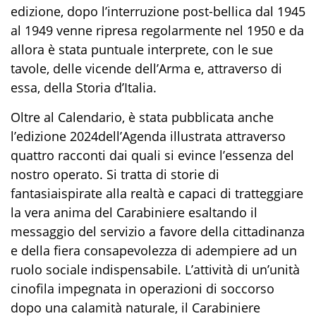
edizione, dopo l’interruzione post-bellica dal 1945
al 1949 venne ripresa regolarmente nel 1950 e da
allora è stata puntuale interprete, con le sue
tavole, delle vicende dell’Arma e, attraverso di
essa, della Storia d’Italia.
Oltre al Calendario, è stata
pubblicata anche
l’edizione 2024
dell’Agenda
illustrata
attraverso
quattro racconti
dai quali si evince
l’essenza del
nostro operato
.
S
i tratta di s
t
orie di
fantasia
ispirate alla realtà e capaci di tratteggiare
la vera anima del Carabini
ere esaltando
il
messaggio del
servizio
a favore della cittadinanza
e della fiera consapevolezza di adempiere ad un
ruolo sociale indispensabile. L
’attività
di un’unità
cinofila impegnata in operazioni di soccorso
dopo una ca
lamità naturale,
i
l Carabiniere