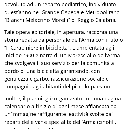
devoluto ad un
reparto
pediatrico
,
individuato
quest’anno
ne
l Grande
Ospedale Metropolitano
“Bianchi Melacrino Morelli”
di Reggio Calabria
.
Tal
e opera editoriale
, in apertura,
racconta
una
storia
redatta da personale dell’Arma
con il titolo
“
Il Carabiniere in bicicletta
”. È
ambientata agli
inizi del ‘900
e
narra di un Maresciallo dell’Arma
che svolgeva il suo servizio per la comunità a
bordo di una bicicletta
garantendo
,
con
gentilezza e garbo
,
rassicurazione sociale e
compagnia agli abitanti del piccolo paesino
.
Inoltre, il planning è organizzato con una pagina
calendario all’inizio di ogni mese affiancata da
un’immagine
raffigurante le
attività svolte
dai
reparti delle varie specialità dell’Arma
(
cinofili,