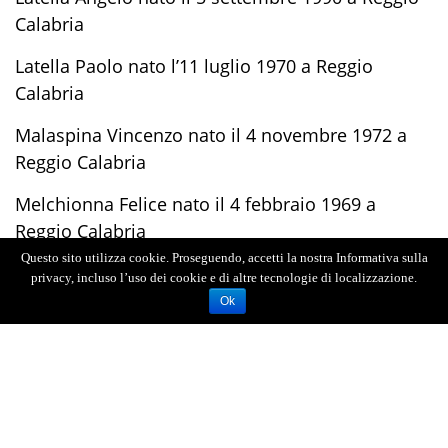
Calabria
Latella Paolo nato l’11 luglio 1970 a Reggio
Calabria
Malaspina Vincenzo nato il 4 novembre 1972 a
Reggio Calabria
Melchionna Felice nato il 4 febbraio 1969 a
Reggio Calabria
Questo sito utilizza cookie. Proseguendo, accetti la nostra Informativa sulla
Mento Giovanbattista il 17 dicembre 1983 a
privacy, incluso l’uso dei cookie e di altre tecnologie di localizzazione.
Reggio Calabria
Ok
PASSALACQUA Santino, nato il 13/02/2000 a
Catanzaro; PENNESTRI’ Fabio, nato il 26/4/1982 a
Reggio Calabria;
PERLA Matteo detto “Giorgio”, nato il 3/8/1962 a