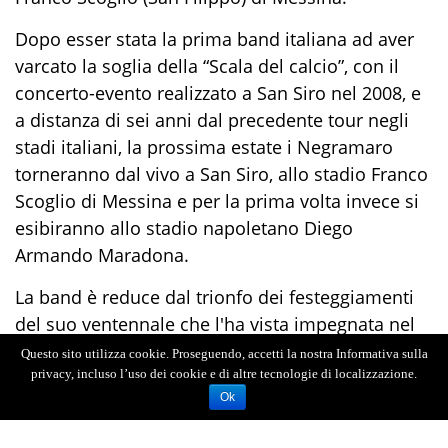
Dopo esser stata la prima band italiana ad aver
varcato la soglia della “Scala del calcio”, con il
concerto-evento realizzato a San Siro nel 2008, e
a distanza di sei anni dal precedente tour negli
stadi italiani, la prossima estate i Negramaro
torneranno dal vivo a San Siro, allo stadio Franco
Scoglio di Messina e per la prima volta invece si
esibiranno allo stadio napoletano Diego
Armando Maradona.
La band è reduce dal trionfo dei festeggiamenti
del suo ventennale che l'ha vista impegnata nel
lungo tour estivo N20, un sold out dopo l’altro in
Questo sito utilizza cookie. Proseguendo, accetti la nostra Informativa sulla
tutte le date, e con l'uscita del docufilm evento,
privacy, incluso l’uso dei cookie e di altre tecnologie di localizzazione.
Ok
presentato in anteprima alla Festa del Cinema di
Roma, “NEGRAMARO BACK HOME - ORA SO