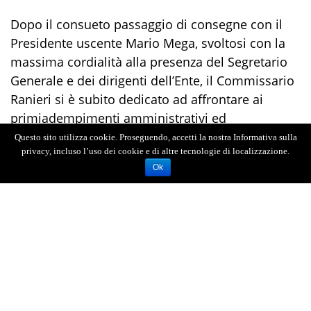
D
opo il consueto passaggio di consegne con il
Presidente uscente Mario Mega
,
svoltosi
con
la
massima cordialità
alla presenza
del Segretario
Generale
e dei
d
irigenti dell’Ente, il Commissario
Ranieri
si è
subito
dedicato
ad affrontare
ai
prim
i
adempimenti amministrativi
ed
organizzativi
.
Questo sito utilizza cookie. Proseguendo, accetti la nostra Informativa sulla
privacy, incluso l’uso dei cookie e di altre tecnologie di localizzazione.
“
E’ per me un onore rivestire questo
incarico
così
Ok
prestigioso e strategico per il territorio”
ha
dichiara
to
il neo Commissario. “Sono
consapevole dell’impegno che il nuovo ruolo
affidatomi implicherà nei prossimi mesi e sono
pronto
, sulla spinta del lavoro svolto e delle
numerose progettualità già avviate, ad operare
per la valorizzazione e lo sviluppo dei porti dello