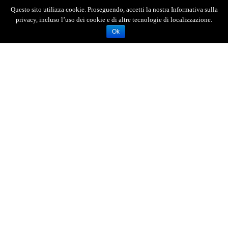
quali la trattativa è ancora in corso.
Questo sito utilizza cookie. Proseguendo, accetti la nostra Informativa sulla
privacy, incluso l’uso dei cookie e di altre tecnologie di localizzazione.
Ok
AGENZIA FOTOGIORNALISTICA ENRICO DI GIACOMO. TUTTI
I DIRITTI RISERVATI.
REGISTRATA AL REGISTRO STAMPA DEL TRIBUNALE DI
MESSINA AL N.10 DEL 02/10/2006.
P.IVA: 02595110830