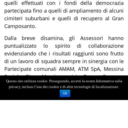
quelli effettuati con i fondi della democrazia
partecipata fino a quelli di ampliamento di alcuni
cimiteri suburbani e quelli di recupero al Gran
Camposanto.
Dalla breve disamina, gli Assessori hanno
puntualizzato lo spirito di collaborazione
evidenziando che i risultati raggiunti sono frutto
di un lavoro di squadra sempre in sinergia con le
Partecipate comunali AMAM, ATM SpA, Messina
Social City, Messinaservizi Bene Comune,
Questo sito utilizza cookie. Proseguendo, accetti la nostra Informativa sulla
Patrimonio Messina SpA e Aris.Mé, i cui rispettivi
privacy, incluso l’uso dei cookie e di altre tecnologie di localizzazione.
Presidenti hanno preso brevemente la parola
Ok
sull’attività svolta.
Il ruolo delle Partecipate nelle parole del Sindaco
“la macchina che sto virando con tutti questi
componenti che, non sono passeggeri, ha sei