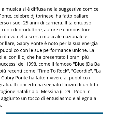
ella musica si è diffusa nella suggestiva cornice
nte, celebre dj torinese, ha fatto ballare
rso i suoi 25 anni di carriera. Il talentuoso
 i ruoli di produttore, autore e compositore
i rilievo nella scena musicale nazionale e
rillare, Gabry Ponte è noto per la sua energia
l pubblico con le sue performance uniche. La
le, con il dj che ha presentato i brani più
i successi del 1998, come il famoso "Blue (Da Ba
it più recenti come "Time To Rock", "Geordie", "La
, Gabry Ponte ha fatto rivivere al pubblico i
fia. Il concerto ha segnato l'inizio di un fitto
agione natalizia di Messina (il 29 i Pooh in
 aggiunto un tocco di entusiasmo e allegria a
.