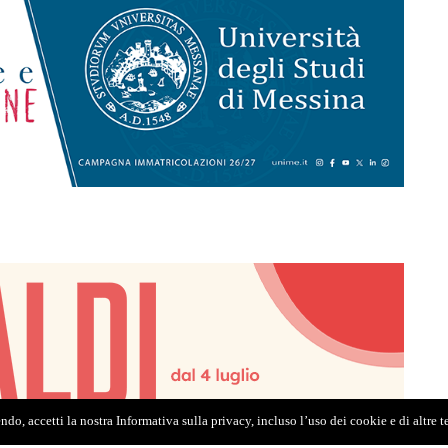
do, accetti la nostra Informativa sulla privacy, incluso l’uso dei cookie e di altre 