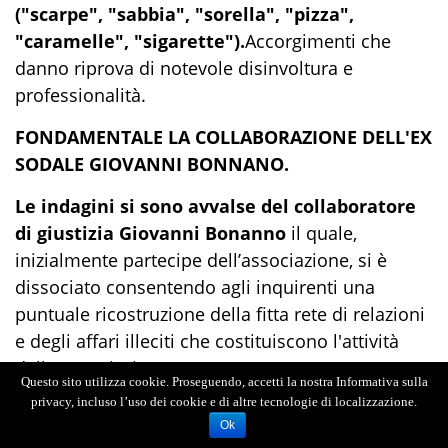
("scarpe", "sabbia", "sorella", "pizza",
"caramelle", "sigarette").
Accorgimenti che
danno riprova di notevole disinvoltura e
professionalità.
FONDAMENTALE LA COLLABORAZIONE DELL'EX
SODALE GIOVANNI BONNANO.
Le indagini si sono avvalse del collaboratore
di giustizia Giovanni Bonanno
il quale,
inizialmente partecipe dell’associazione, si è
dissociato consentendo agli inquirenti una
puntuale ricostruzione della fitta rete di relazioni
e degli affari illeciti che costituiscono l'attività
della associazione.
Questo sito utilizza cookie. Proseguendo, accetti la nostra Informativa sulla
privacy, incluso l’uso dei cookie e di altre tecnologie di localizzazione.
In particolare Bonanno, sentito il 6 giugno del
Ok
2021, dopo aver spiegato i suoi rapporti con i