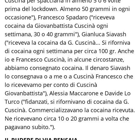
Cuscinà per spacciarla in almeno 5 o 6 volte
prima del lockdown. Almeno 50 grammi in ogni
occasione"), Francesco Spadaro ("riceveva
cocaina da Giovanbattista Cuscinà ogni
settimana, 30 o 40 grammi"), Gianluca Siavash
("riceveva la cocaina da G. Cuscinà... Si riforniva
di cocaina ogni settimana per circa 100 gr. Anche
io e Francesco Cuscinà, in alcune circostanze,
abbiamo consegnato cocaina. Il denaro Siavash
lo consegnava o a me o a Cuscinà Francesco che
lo ricevevamo per conto di Cuscinà
Giovanbattista"), Alessia Maccarone e Davide Lo
Turco ("fidanzati, si rifornivano di cocaina da G.
Cuscinà. Commercializzavano la cocaina ricevuta.
Ne ricevevano circa 10 o 20 grammi a volta che
pagavano subito.").
IL RUDERE DI VIA BENSAIA.