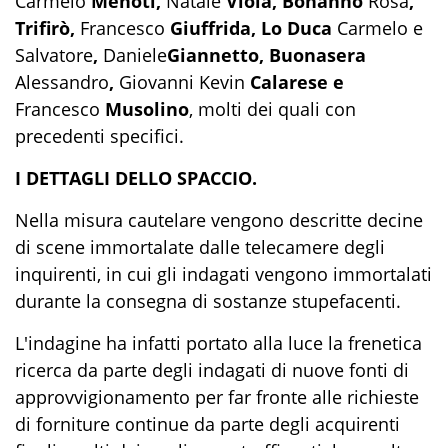
Carmelo
Menoti,
Natale
Viola, Bonanno
Rosa
,
Trifirò,
Francesco
Giuffrida, Lo Duca
Carmelo e
Salvatore
,
Daniele
Giannetto, Buonasera
Alessandro
,
Giovanni Kevin
Calarese e
Francesco
Musolino
, molti dei quali con
precedenti specifici.
I DETTAGLI DELLO SPACCIO.
Nella misura cautelare vengono descritte decine
di scene immortalate dalle telecamere degli
inquirenti, in cui gli indagati vengono immortalati
durante la consegna di sostanze stupefacenti.
L'indagine ha infatti portato alla luce la frenetica
ricerca da parte degli indagati di nuove fonti di
approvvigionamento per far fronte alle richieste
di forniture continue da parte degli acquirenti