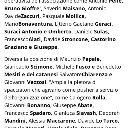
operatività dell'associazione come Antonio
Pelle,
Bruno Gioffre',
Saverio
Maisano,
Antonio
Davide
Zaccuri,
Pasquale
Mollica,
Mario
Bonaventura,
Litterio Gaetano
Geraci,
Suraci Antonio e Umberto,
Daniele
Sulas,
Francesco
Alati,
Davide
Stroncone, Castorino
Graziano e Giuseppe
.
Diversa la posizione di Maurizio
Papale,
Gianpaolo
Scimone,
Michele
Fusco e
Benedetto
Mesiti e dei catanesi
Salvatore
Chiarenza e
Giovanni
Vezzosi
. "Ampia la pletora di
spacciatori che agivano come pusher a servizio
dell'organizzazione", come Calogero
Rolla,
Giovanni
Bonanno,
Giuseppe
Abate,
Francesco
Spadaro,
Gianluca
Siavash,
Deborah
Mandini,
Alessia
Maccarone,
Davide
Lo Turco,