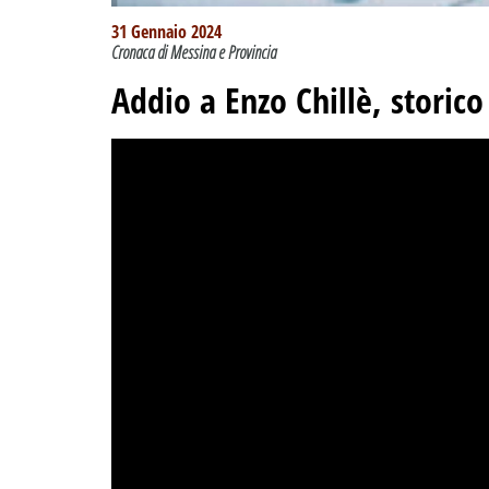
31 Gennaio 2024
Cronaca di Messina e Provincia
Addio a Enzo Chillè, storic