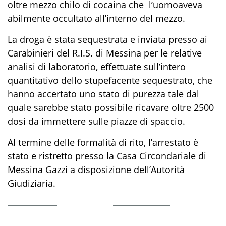
oltre mezzo chilo
di
cocaina
c
he
l’uomo
aveva
abilmente
occultato all’interno del mezzo
.
La droga è
stata
sequestrata e inviata presso
ai
Carabinieri del R.I.S. di Messina
per le
relative
analisi
di laboratorio
,
effettuate
sull’intero
quantitativo dello stupefacente sequestrato,
che
hanno accertato uno stato di purezza tale dal
quale
sarebbe stato possibile ricavare
oltre
2500
dosi da immettere sulle piazze di spaccio.
Al termine delle formalità di rito,
l’arrestato
è
stato
e
ristretto presso la Casa Circondariale di
Messina Gazzi a disposizione dell’Autorità
Giudiziaria.