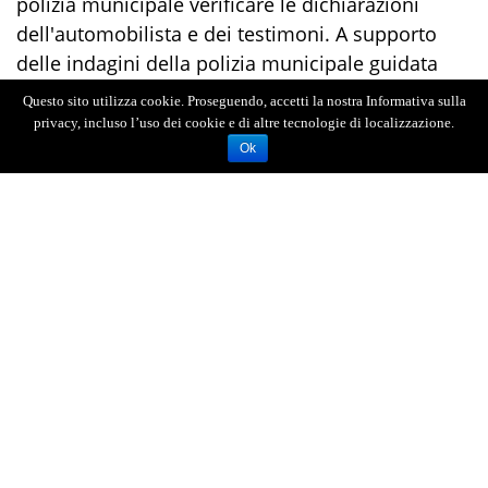
polizia municipale verificare le dichiarazioni
dell'automobilista e dei testimoni. A supporto
delle indagini della polizia municipale guidata
dall'ispettore capo Giovanni Arizzi, ci sarebbero
Questo sito utilizza cookie. Proseguendo, accetti la nostra Informativa sulla
le immagini riprese dalle telecamere di
privacy, incluso l’uso dei cookie e di altre tecnologie di localizzazione.
videosorveglianza presenti in zona. Forse. Perchè
Ok
sembrerebbe che le telecamere poste proprio
all'incrocio fossero 'a nero'. Cioè nessuna
immagine registrata.
Giovanni Torre era nato a Novara di Sicilia, dove
si era dedicato al lavoro di imprenditore edile. E'
l'ennesima vittima del maledetto viale Boccetta.