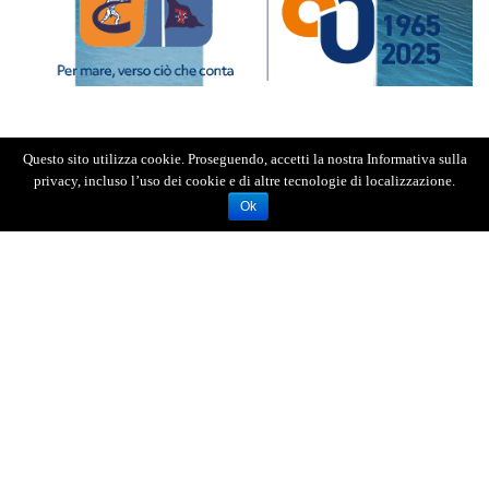
Questo sito utilizza cookie. Proseguendo, accetti la nostra Informativa sulla
privacy, incluso l’uso dei cookie e di altre tecnologie di localizzazione.
Ok
A sottoscrivere lo schema di convenzione che disciplina
l’utilizzo dello stadio Franco Scoglio da parte dell’ACR
Messina, firmatari il sindaco Federico Basile e il
presidente dell’Associazione Calcio Riunite Messina
Franco Sciotto, cui hanno preso parte l’assessore allo
Sport Massimo Finocchiaro e il Direttore Generale del
Comune Salvo Puccio.
“La firma della convenzione del Franco Scoglio
rappresenta
- ha detto il sindaco Basile -
il