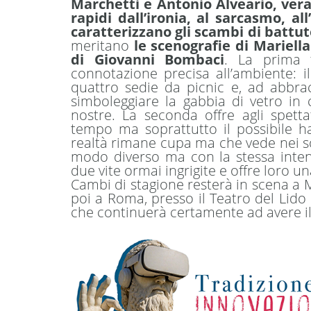
Marchetti e Antonio Alveario, vera
rapidi dall’ironia, al sarcasmo, a
caratterizzano gli scambi di battute
meritano
le scenografie di Mariella
di Giovanni Bombaci
. La prima 
connotazione precisa all’ambiente: i
quattro sedie da picnic e, ad abbrac
simboleggiare la gabbia di vetro in c
nostre. La seconda offre agli spetta
tempo ma soprattutto il possibile h
realtà rimane cupa ma che vede nei s
modo diverso ma con la stessa inten
due vite ormai ingrigite e offre loro u
Cambi di stagione resterà in scena a M
poi a Roma, presso il Teatro del Lido 
che continuerà certamente ad avere il 