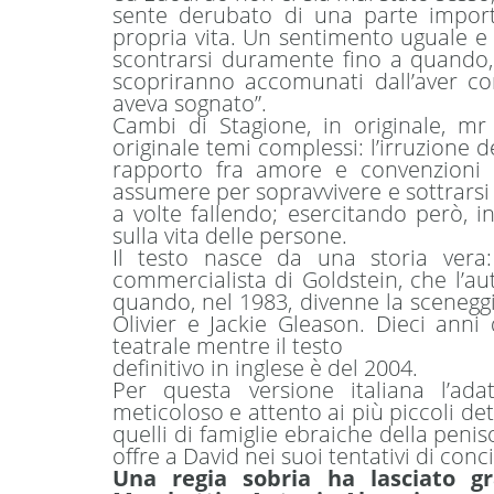
sente derubato di una parte impor
propria vita. Un sentimento uguale e 
scontrarsi duramente fino a quando,
scopriranno accomunati dall’aver co
aveva sognato”.
Cambi di Stagione, in originale, m
originale temi complessi: l’irruzione de
rapporto fra amore e convenzioni s
assumere per sopravvivere e sottrarsi a
a volte fallendo; esercitando però, i
sulla vita delle persone.
Il testo nasce da una storia vera
commercialista di Goldstein, che l’au
quando, nel 1983, divenne la sceneggi
Olivier e Jackie Gleason. Dieci anni
teatrale mentre il testo
definitivo in inglese è del 2004.
Per questa versione italiana l’ad
meticoloso e attento ai più piccoli de
quelli di famiglie ebraiche della pen
offre a David nei suoi tentativi di conc
Una regia sobria ha lasciato g