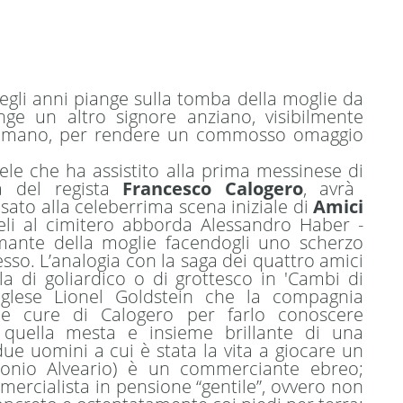
egli anni piange sulla tomba della moglie da
e un altro signore anziano, visibilmente
in mano, per rendere un commosso omaggio
ele che ha assistito alla prima messinese di
ca del regista
Francesco Calogero
, avrà
ato alla celeberrima scena iniziale di
Amici
Celi al cimitero abborda Alessandro Haber -
’amante della moglie facendogli uno scherzo
sso. L’analogia con la saga dei quattro amici
la di goliardico o di grottesco in 'Cambi di
 inglese Lionel Goldstein che la compagnia
lle cure di Calogero per farlo conoscere
è quella mesta e insieme brillante di una
e uomini a cui è stata la vita a giocare un
ntonio Alveario) è un commerciante ebreo;
ercialista in pensione “gentile”, ovvero non