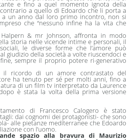
tante e fino a quel momento ignota della
contrario a quello di Edoardo che li porta a
 a un anno dal loro primo incontro, non si
mpreso che “nessuno infine ha la vita che
r Halpern & mr Johnson, affronta in modo
lla storia nelle vicende intime e personali, il
ociali, le diverse forme che l’amore può
l giudizio della società a volte riuscendoci e
nfine, sempre il proprio potere ri-generativo
: il ricordo di un amore contrastato del
tore ha tenuto per sé per molti anni, fino a
atura di un film tv interpretato da Laurence
 dopo è stata la volta della prima versione
attamento di Francesco Calogero è stato
ttagli: dai cognomi dei protagonisti- che sono
isola- alle pietanze mediterranee che Edoardo
iliazione con l’uomo.
rande spazio alla bravura di Maurizio