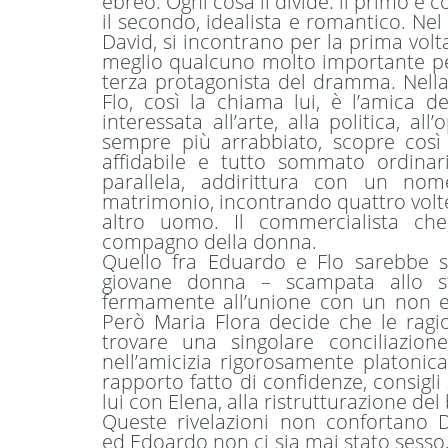
ebreo. Ogni cosa li divide: il primo è 
il secondo, idealista e romantico. Nel
David, si incontrano per la prima vo
meglio qualcuno molto importante per 
terza protagonista del dramma. Nell
Flo, così la chiama lui, è l’amica 
interessata all’arte, alla politica, al
sempre più arrabbiato, scopre così
affidabile e tutto sommato ordinar
parallela, addirittura con un nom
matrimonio, incontrando quattro volte l
altro uomo. Il commercialista che
compagno della donna.
Quello fra Eduardo e Flo sarebbe st
giovane donna – scampata allo s
fermamente all’unione con un non 
Però Maria Flora decide che le ragi
trovare una singolare conciliazion
nell’amicizia rigorosamente platoni
rapporto fatto di confidenze, consigli
lui con Elena, alla ristrutturazione del
Queste rivelazioni non confortano D
ed Edoardo non ci sia mai stato sesso