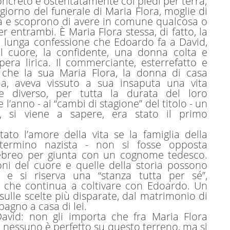
concreto e ostentatamente coi piedi per terra;
 giorno del funerale di Maria Flora, moglie di
lta e scoprono di avere in comune qualcosa o
entrambi. È Maria Flora stessa, di fatto, la
a lunga confessione che Edoardo fa a David,
del cuore, la confidente, una donna colta e
l’opera lirica. Il commerciante, esterrefatto e
 che la sua Maria Flora, la donna di casa
ia, aveva vissuto a sua insaputa una vita
e diverso, per tutta la durata del loro
’anno - ai “cambi di stagione” del titolo - un
, si viene a sapere, era stato il primo
ato l’amore della vita se la famiglia della
termino nazista - non si fosse opposta
ebreo per giunta con un cognome tedesco.
oni del cuore e quelle della storia possono
e e si riserva una “stanza tutta per sé”,
ca che continua a coltivare con Edoardo. Un
 sulle scelte più disparate, dal matrimonio di
 bagno a casa di lei.
avid: non gli importa che fra Maria Flora
, nessuno è perfetto su questo terreno, ma si