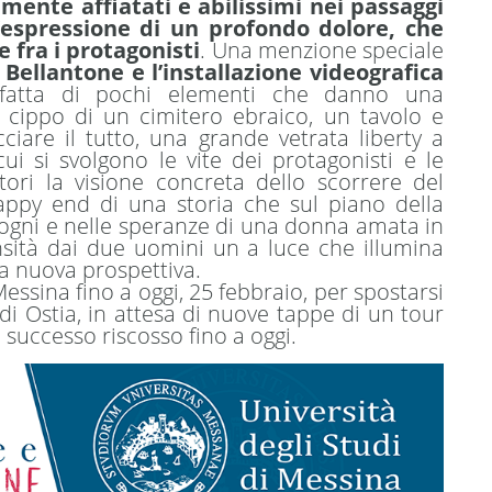
mente affiatati e abilissimi nei passaggi
ll’espressione di un profondo dolore, che
 fra i protagonisti
. Una menzione speciale
 Bellantone e l’installazione videografica
fatta di pochi elementi che danno una
l cippo di un cimitero ebraico, un tavolo e
ciare il tutto, una grande vetrata liberty a
ui si svolgono le vite dei protagonisti e le
tori la visione concreta dello scorrere del
appy end di una storia che sul piano della
ogni e nelle speranze di una donna amata in
sità dai due uomini un a luce che illumina
na nuova prospettiva.
essina fino a oggi, 25 febbraio, per spostarsi
di Ostia, in attesa di nuove tappe di un tour
successo riscosso fino a oggi.