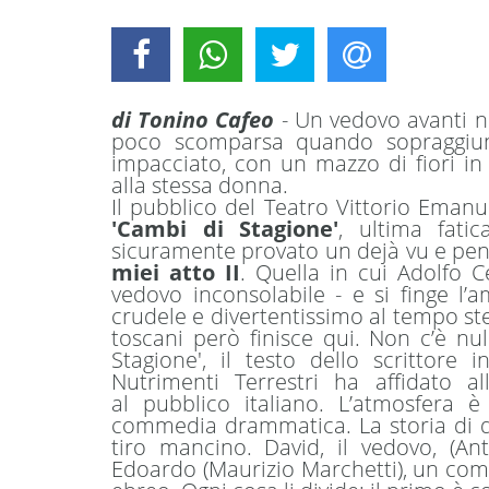
di Tonino Cafeo
- Un vedovo avanti n
poco scomparsa quando sopraggiung
impacciato, con un mazzo di fiori 
alla stessa donna.
Il pubblico del Teatro Vittorio Emanu
'Cambi di Stagione'
, ultima fati
sicuramente provato un dejà vu e pens
miei atto II
. Quella in cui Adolfo 
vedovo inconsolabile - e si finge l
crudele e divertentissimo al tempo ste
toscani però finisce qui. Non c’è nul
Stagione', il testo dello scrittore
Nutrimenti Terrestri ha affidato a
al pubblico italiano. L’atmosfera 
commedia drammatica. La storia di du
tiro mancino. David, il vedovo, (A
Edoardo (Maurizio Marchetti), un comm