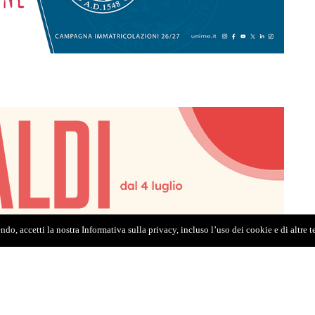
do, accetti la nostra Informativa sulla privacy, incluso l’uso dei cookie e di altre 