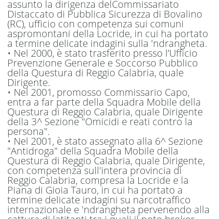
assunto la dirigenza del
Commissariato
Distaccato di Pubblica Sicurezza di Bovalino
(RC
),
ufficio
con competenza sui co
muni
aspromontani della Locride
, in cui ha portato
a termine delicate indagini sulla
'ndrangheta
.
•
Nel 2000, è stato trasferito presso l’Ufficio
Prevenzione Generale e Soccorso Pubblico
della Questura di Reggio Calabria, quale
Dirigente.
•
Nel 2001, promosso Commissario Capo,
entra a far parte del
la Squadra Mobile della
Questura di Reggio Calabria, quale Dirigente
della 3^ Sezione "Omicidi e reati contro la
persona".
•
Nel 2001, è stato assegnato alla 6^ Sezione
"Antidroga" della Squadra Mobile della
Questura di Reggio Calabria, quale Dirigente
,
con competenza sull'intera provincia di
Reggio Calabria, compresa la Locride e la
Piana di Gioia Tauro, in cui ha portato
a
termine delicate indagini su
narcotraffico
internazionale e
'ndrangheta
pervenendo alla