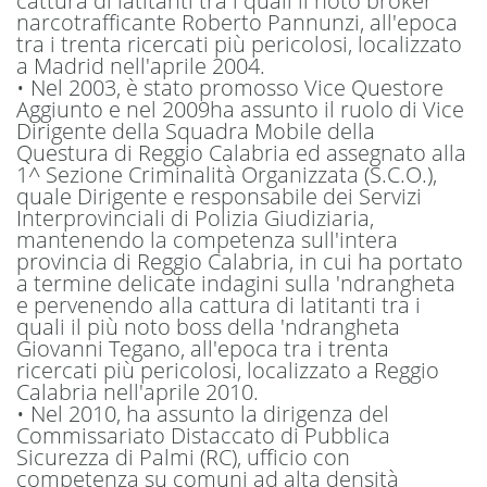
cattura di latitanti tra i quali il noto broker
narcotrafficante Roberto Pannunzi, all'epoca
tra i trenta ricercati più pericolosi, localizzato
a Madrid nell'aprile 2004.
•
Nel 2003, è stato p
romosso Vice Questore
Aggiunto e nel 2009
ha assunto il ruolo di Vice
Dirigente della Squadra Mobile della
Questura di Reggio Calabria ed assegnato alla
1^ Sezione Criminalità Organizzata (S.C.O.),
quale Dirigente e responsabile dei Servizi
Interprov
inciali di Polizia Giudiziaria,
mantenendo la
competenza sull'intera
provincia di Reggio Calabria, in cui ha portato
a termine delicate indagini sulla
'ndrangheta
e pervenendo
alla cattura di latitanti tra i
quali il più noto boss della
'ndrangheta
Giovanni Tegano, all'epoca tra i trenta
ricercati più pericolosi, localizzato a Reggio
Calabria nell'aprile 2010.
•
Nel 2010,
ha assunto la dirigenza del
Commissariato Distaccato di Pubblica
Sicurezza di Palmi (R
C), ufficio
con
competenza su comuni ad alta densità