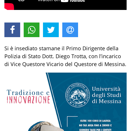
Si
è
insedia
to stamane
il Primo Di
rigente della
Polizia di Stato D
ott.
Diego Trotta
,
con l’inc
arico
di Vice Questore Vicario
del Questore di Messina
.