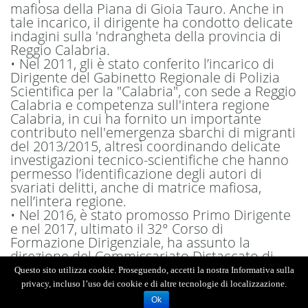
maf
iosa della Piana di Gioia Tauro. Anche in
tale incarico
,
il dirigente
ha
condotto
delicate
indagini sulla
'ndrangheta
della provincia di
Reggio Calabria
.
•
Nel 20
11, gli è stato conferito l’incarico di
Dirigente del
Gabinetto Regionale di Polizi
a
Scientifica per la "Calabria", con sede a Reggio
Calabria e
competenza sull'intera regione
Calabria, in cui ha fornito un importante
contributo nell'emergenza sbarchi di migranti
del 2013/2015
, altresì coordinando delicate
investigazioni tecnico-scientifiche che hanno
permesso l’identificazione degli autori di
svariati delitti, anche di matrice mafiosa,
nell’intera regione.
•
Nel 2016, è s
tato promosso Primo Dirigente
e n
el 2017, ultimato il 32° Corso di
Formazione Dirigenziale,
ha assunto la
direzione del
Commissariato Distaccato di
Pubblica Sicurezza di
Gioia Tauro (RC)
, con
Questo sito utilizza cookie. Proseguendo, accetti la nostra Informativa sulla
competenza su
i
comuni ad alta densità
privacy, incluso l’uso dei cookie e di altre tecnologie di localizzazione.
mafiosa della Piana di Gioia Tauro (Gioia
Ok