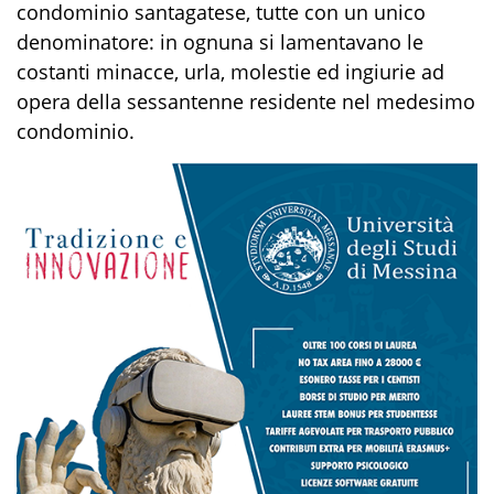
condominio santagatese
,
tutte
c
on un unico
denominatore:
in ognuna si
lamenta
va
no
le
costanti minacce, urla, molestie ed ingiurie ad
opera d
ella
sessantenne residente nel medesimo
condominio.