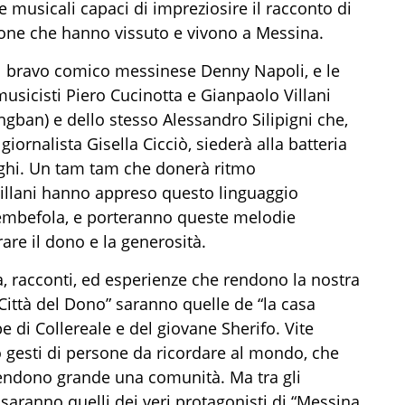
e
musicali capaci di impreziosire il racconto di
ersone che hanno vissuto e vivono a Messina.
dal bravo comico messinese
Denny Napoli
, e le
musicisti Piero Cucinotta e Gianpaolo Villani
angban) e
dello stesso
Alessandro Silipigni
che
,
 giornalista
Gisella Cicciò
, siederà alla batteria
ghi
. Un tam tam che
donerà
ritmo
illani hanno appreso questo linguaggio
jembefola, e porteranno queste melodie
are il dono e la generosità.
à, racconti, ed esperienze che rendono la nostra
ittà del Dono” s
aranno
quelle
de “la casa
ipe di Collereale e del giovane Sh
e
rifo. Vite
o
gesti di persone
da ricordare al mondo, che
rendono grande una comunità.
Ma t
ra gli
i saranno
quelli dei veri protagonisti di “Messina