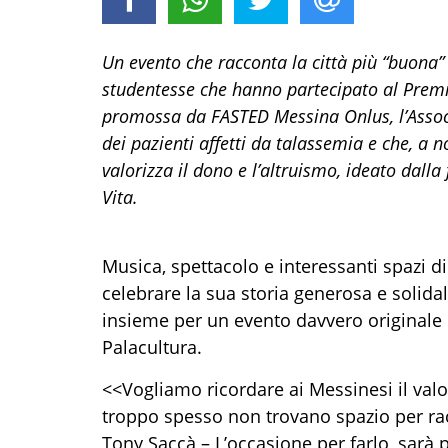
Un
evento
che racconta la città più
“buona”
studentesse che hanno partecipato al Premio
promoss
a
da FASTED Messina Onlus, l’Associ
dei pazienti affetti da talassemia
e che
,
a n
valorizza il dono e l’altruismo
,
ideato dalla
Vita.
Musica, spettacolo e interessanti spazi d
celebrare
la sua storia generosa e solida
insieme
per un evento
davvero originale
Palacultura
.
<<
Vogliamo ricordare ai Messinesi il valo
troppo spesso non trovano spazio per ra
Tony Saccà
–
L’occasione per farlo
,
sarà
p