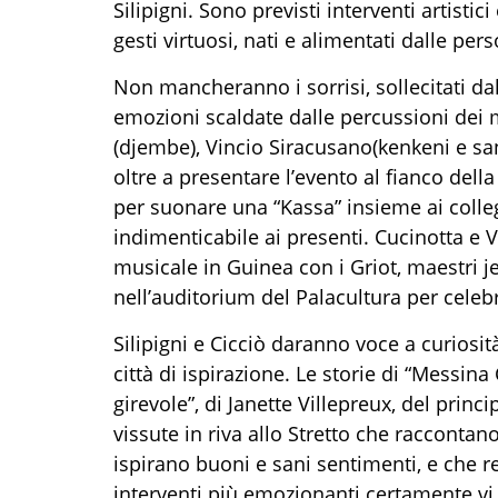
Silipigni.
Sono previsti interventi artistici
gesti virtuosi, nati e alimentati dalle p
Non mancheranno i sorrisi, sollecitati 
emozioni scaldate dalle percussioni dei
(djembe),
Vincio Siracusano
(kenkeni e s
oltre a presentare l’evento al fianco d
ella
per suonare una “Kassa”
insieme ai colle
indimenticabile ai presenti.
Cucinotta
e
V
musicale in Guinea con i Griot, maestri 
nell’auditorium del Palacultura per celebr
Silipigni e Cicciò
d
aranno voce
a
curiosit
città di ispirazione. Le storie di
“
Messina C
girevole”, di Janette Villepreux, del princ
vissute in riva allo Stretto che raccontan
ispirano buoni e sani sentimenti
,
e che 
interventi più emozionanti certamente
v