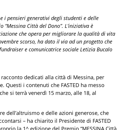
e i pensieri generativi degli studenti e delle
 “Messina Città del Dono”. L’iniziativa
è
azione che opera per migliorare la qualità di vita
ovembre scorso
,
ha dato il via ad un progetto
che
 fundraiser e comunicatrice sociale Letizia Bucalo
i racconto
dedicati alla
città di Messina
,
per
le. Questi i contenuti che
FASTED
ha
messo
che si terrà
venerdì 15 marzo, alle 18, al
re dell’altruismo e delle azioni generose
,
che
ccontarsi
– ha chiarito
il Presidente di FASTED
roprio
la
1^ edizione del Premio “MESSINA Città