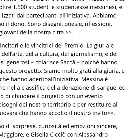
oltre 1.500 studenti e studentesse messinesi, e
lizzati
dai partecipanti
all’iniziativa
. Abbiamo
 il dono. Sono disegni, poesie, riflessioni,
giovani della nostra città
>>
.
incitori
e le vincitrici
del Premio
.
La giuria è
l’arte, della cultura, del giornalismo, e del
esi
generosi
– chiarisce Saccà –
poiché h
anno
 questo progetto
. S
iamo molto grati
alla giuria, e
 che hanno aderito
all’iniziativa
.
Messina
è
iane nella classifica della donazione di sangue
,
ed
 di chiudere il progetto con un evento
bisogni del nostro territorio e per restituire al
 giovani che hanno accolto il nostro invito
>>
.
o di sorprese, curiosità ed emozioni sincere,
aggiore, e Gisella Cicciò con Alessandro