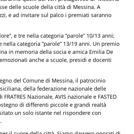
se delle scuole della città di Messina.
A
zi, e a
d invitare
sul palco i premiati saranno
lore”, e
tre
nella categoria “parole” 10/13 anni
;
e
nella categoria “parole” 13/19 anni.
Un premio
ina
in memoria della socia e amica Emilia De
d emozionati anche a scuole, presidi e docenti
tegno
del
Comune di Messina
, il patrocinio
siciliana
, della
federazione nazionale delle
di
FRATRES
Nazionale, AVIS nazionale e FASTED
stegno di differenti piccole e grandi realtà
sitato un solo istante nel rispondere con
.
per il cuore della città
. S
iamo davvero onorati di