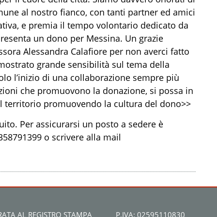
mune al nostro fianco
, con tanti partner ed amici
ativa
, e premia il tempo volontario dedicato da
presenta un dono per
Messina
.
Un grazie
essora Alessandra Calafiore
per non averci fatto
strato grande sensibilità sul tema della
lo l’inizio di una collaborazione sempre più
iazioni che promuovono la donazione, si possa in
 territorio promuovendo la cultura del dono
>>
tuito
. Per assicurarsi un posto a sedere è
58791399 o scrivere
alla mail
RATA AL REGISTRO STAMPA
P.IVA: 02595110830