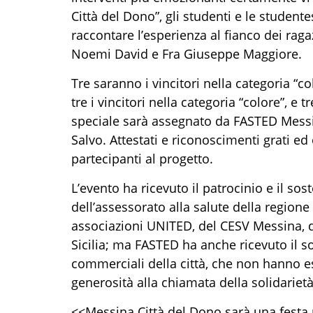
Città del Dono
”,
gli
studenti e
le
studentes
raccontare l’esperienza al fianco dei ragaz
Noemi David e Fra Giuseppe Maggiore.
Tre
saranno i vincitori nella categoria “co
tre
i vincitori nella categoria “colore”, e
tr
speciale sarà assegnato da FASTED
Mess
Salvo
. Attestati e riconoscimenti grati e
partecipanti al progetto.
L’evento ha
ricevuto il
patrocinio
e il
sos
dell’assessorato alla salute della
regione 
associazioni UNITED
, del
CESV Messina
, 
Sicilia
; ma FASTED ha anche ricevuto il so
commerciali della città, che non hanno e
generosità alla chiamata della solidarietà
<<
Messina Città del Dono s
arà una festa 