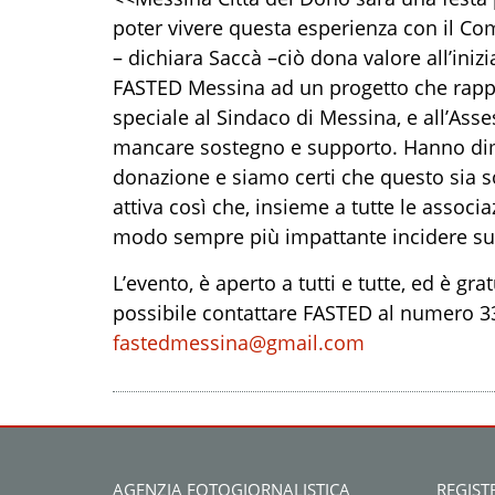
poter vivere questa esperienza con il Co
–
dichiara Saccà
–
c
iò dona valore all’inizi
FASTED
Messina
ad un progetto che rap
speciale al Sindaco di Messina, e all’Ass
mancare sostegno e supporto. Hanno dimo
donazione e siamo certi che questo sia so
attiva così che, insieme a tutte le assoc
modo sempre più impattante incidere sul
L’evento
,
è aperto a tutti e tutte, ed è gra
possibile contattare FASTED
al numero 33
fastedmessina@gmail.com
AGENZIA FOTOGIORNALISTICA
REGIST