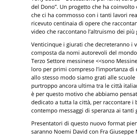
del Dono”
. Un progetto che ha coinvolto 
che ci ha
commosso con
i tanti lavori
rea
ricevuto centinaia di opere che raccontano
video che raccontano l’altruismo dei più 
Venticinque
i giurati che decreteranno i v
composta da nomi autorevoli del mondo del
Terzo Settore messinese
<<
s
ono Messin
loro per primi compreso l’importanza di
allo stesso modo siamo grati
alle
s
cuole
purtroppo
ancora ultima tra le città ital
è p
er questo motivo
che
abbiamo
pensato
dedicato a tutta la c
it
tà
, per raccontare i 
contempo messaggi di speranza
ai tanti
Presentatori di
questo nuovo
format pien
saranno
Noemi David con Fra Giuseppe M