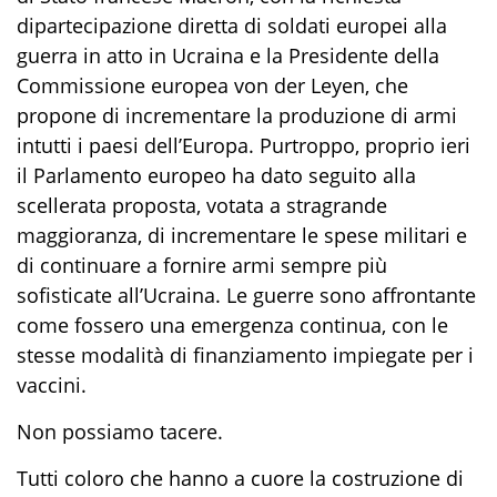
di
partecipazione diretta di soldati europei alla
guerra in atto in Ucraina e la Presidente della
Commissione europea von
der
Leyen, che
propone di
incrementare la produzione di
armi
in
tutti i paesi dell’Europa
.
Purtroppo, proprio ieri
il Parlamento europeo ha dato seguito alla
scellerata proposta, votata a stragrande
maggioranza, di incremen
tare le spese militari e
di continuare a fornire armi sempre più
sofisticate all’Ucraina
.
Le guerre sono
affrontan
te
come fosse
ro
una emergenza continua,
con le
stesse modalità di finanziamento impiegate per
i
vaccini.
Non possiamo tacere
.
T
utti coloro che
hanno
a cuore
la
costru
zione di