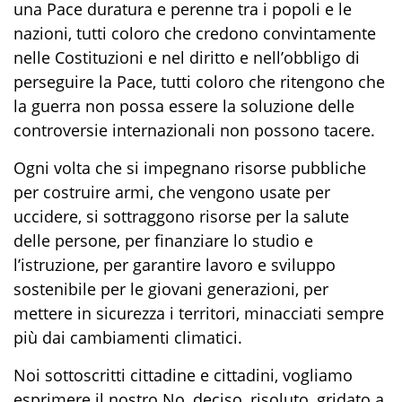
una
P
ace duratura e perenne tra i popoli e le
nazioni
,
tutti c
oloro che
credono convintamente
nelle Costituzioni
e nel
diritto e
nel
l’obbligo di
perseguire la
P
ace,
tutti coloro che ritengono
che
la guerra non possa essere
la soluzione delle
controversie internazionali
non possono tacere.
Ogni volta che
si impegnano risorse pubbliche
per costruire armi, che vengono usate per
uccidere, si
sottraggono
risorse per la salute
delle persone, per finanziare lo studio e
l’istruzione, per garantire lavoro e
sviluppo
sostenibile per le giovani generazioni, per
mettere in sicurezza i territori, minacciati sempre
più dai cambiamenti climatici.
Noi sottoscritti cittadine
e
cittadini, vogliamo
esprimere il nostro
N
o, deciso, risoluto, gridato
a