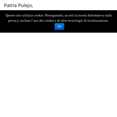
Patria Pulejo,
Dino Alessi
Questo sito utilizza cookie. Proseguendo, accetti la nostra Informativa sulla
privacy, incluso l’uso dei cookie e di altre tecnologie di localizzazione.
Maria Rivoli
Ok
Ersilia Dolci
Pippo Giaquinta
Giovanna La
Maestra
Mariaelisa Raccuia
Antonio Cacciola
Teresa Vadalà
Adriana Chiarenza
Vincenzo Incontro