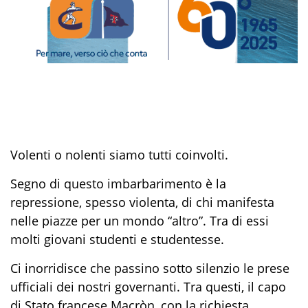
V
olenti o nolenti siamo tutti coinvolti.
Segno di questo imbarbarimento
è
la
repressione
, spesso
violenta,
di
chi
manifesta
nelle piazze
per un mondo “altro”
.
Tra di essi
molti giovani studenti e studentesse.
Ci inorridisce che passino sotto silenzio le prese
ufficiali
dei nostri governanti. Tra questi, i
l capo
di Stato francese
Macròn
,
con la richiesta