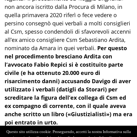
non ancora iscritto dalla Procura di Milano, in
quella primavera 2020 riferì o fece vedere o
persino consegnò quei verbali a molti consiglieri
al Csm, spesso condendoli di sfavorevoli accenni
all’ex amico consigliere Csm Sebastiano Ardita,
nominato da Amara in quei verbali.
Per questo
nel procedimento bresciano Ardita con
l’avvocato Fabio Repici si è costituito parte
civile (e ha ottenuto 20.000 euro di
risarcimento danni) accusando Davigo di aver
utilizzato i verbali (datigli da Storari) per
screditare la figura dell’ex collega di Csm ed
ex compagno di corrente, con il quale aveva
anche scritto un libro («Giustizialisti») ma era
poi entrato in urto.
Questo sito utilizza cookie. Proseguendo, accetti la nostra Informativa sulla
“Oggi è stata confermata la colpevolezza del