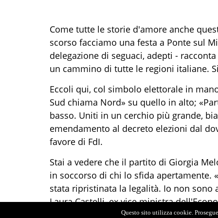
Come tutte le storie d'amore anche questa 
scorso facciamo una festa a Ponte sul M
delegazione di seguaci, adepti - racconta
un cammino di tutte le regioni italiane. S
Eccoli qui, col simbolo elettorale in mano
Sud chiama Nord» su quello in alto; «Par
basso. Uniti in un cerchio più grande, bia
emendamento al decreto elezioni dal dove
favore di FdI.
Stai a vedere che il partito di Giorgia M
in soccorso di chi lo sfida apertamente. «
stata ripristinata la legalità. Io non so
Laura Castelli, ex vice ministra dell'Eco
chiama Nord, è più schietta: «Noi abbiamo 
Questo sito utilizza cookie. Proseguen