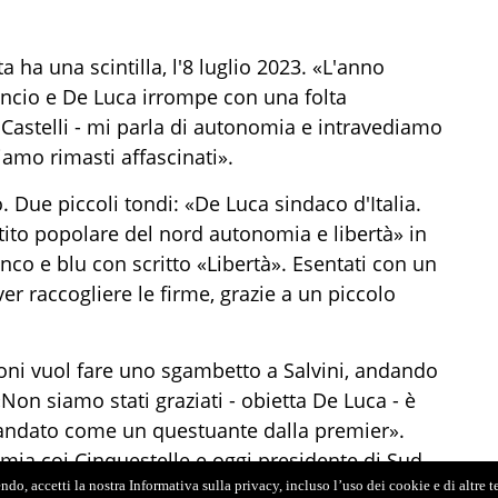
ha una scintilla, l'8 luglio 2023. «L'anno
incio e De Luca irrompe con una folta
 Castelli - mi parla di autonomia e intravediamo
iamo rimasti affascinati».
. Due piccoli tondi: «De Luca sindaco d'Italia.
tito popolare del nord autonomia e libertà» in
nco e blu con scritto «Libertà». Esentati con un
r raccogliere le firme, grazie a un piccolo
eloni vuol fare uno sgambetto a Salvini, andando
Non siamo stati graziati - obietta De Luca - è
no andato come un questuante dalla premier».
nomia coi Cinquestelle e oggi presidente di Sud
lottato, altri sono rimasti fregati». Che ci
do, accetti la nostra Informativa sulla privacy, incluso l’uso dei cookie e di altre 