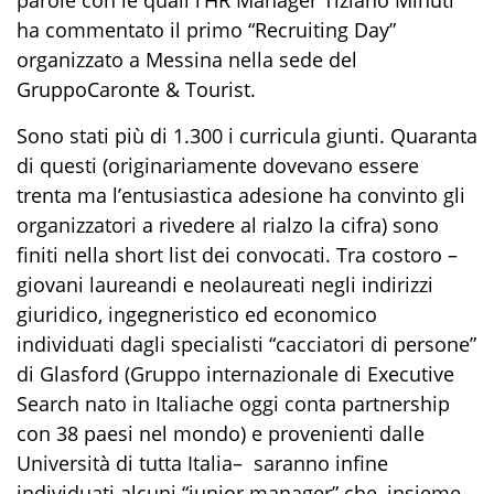
ha commentato
il primo “
Recruiting Day
”
organizzato
a Messina
nella sede del
Gruppo
Caronte & Tourist
.
Sono
stati più di 1
.
300 i curricula giunti
.
Quaranta
di
questi
(originariamente dovevano essere
trenta
ma l’entusiastica adesione
h
a convinto
gli
organizzatori
a
rivedere al rialzo la cifra) sono
finiti
nella
short list
dei convo
cati.
Tra costoro –
giovani
laureand
i
e neolaureati
negli indirizzi
giuridico, ingegneristico ed economico
individuati dagli specialisti “cacciatori di
persone
”
di Glasford
(Gruppo internazionale di Executive
Search nato
in I
tali
a
che oggi conta
partnership
con 38 paesi
nel mondo)
e
prove
nienti da
lle
Università di tutta Italia
– saranno infine
individuati alcuni
“junior manager”
che, insieme