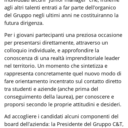
agli altri talenti entrati a far parte dell’organico
del Gruppo negli ultimi anni ne costituiranno la
futura dirigenza.
Per i giovani partecipanti una preziosa occasione
per presentarsi direttamente
,
attraverso
un
colloqui
o
individual
e
,
e
approfondire la
conoscenza di
una
realtà imprenditorial
e
leader
nel territorio
. Un momento
che
sintetizza e
rappresenta concretamente
quel
nuovo modo di
fare orientamento
incentrato sul
contatto diretto
tra studenti e aziende
(anche
prima del
conseguimento della laurea
)
,
per
conoscer
e
e
proporsi secondo le proprie attitudini e desideri.
A
d accogliere i
candidati
alcuni componenti del
board dell’azienda: la Presidente del Gruppo C&T,