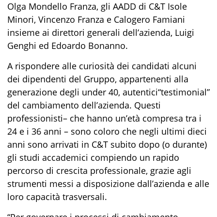
Olga Mondello Franza, gli AADD di C&T Isole
Minori, Vincenzo Franza e Calogero Famiani
insieme ai direttori generali dell’azienda, Luigi
Genghi ed Edoardo Bonanno.
A
rispondere alle curiosità
dei candidati alcuni
dei dipendenti del Gruppo, appartenenti alla
generazione
degli
under 40
,
autentici
“testimonial”
del
cambiamento
dell’
azienda. Questi
professionisti
– che hanno un’età compresa tra i
24 e i 36 anni – sono
coloro che negli ultimi dieci
anni sono
arrivati
in C&T
subito
dopo
(
o durante
)
gli studi
accademici
compiendo
un
rapido
percorso
di crescita
professionale
, grazie agli
strumenti messi a disposizione dall’azienda
e all
e
loro capacità
trasversali
.
“
P
er
governare i
processi di
cambiament
o,