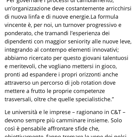
un’organizzazione deve
costantemente arricchirsi
di nuova linfa
e
di nuove energie
.
La formula
vincente è, per noi, un turnover progressivo e
ponderato, che
tramandi
l’esperienza dei
dipendenti con maggior seniority
alle nuove leve
,
integrando al contempo
elementi
innovativi
;
abbiamo ricercato
per questo giovani talentuosi
e meritevoli,
che
voglia
no
mettersi in gioco,
pronti ad espandere i propri orizzonti
anche
attraverso
un percorso di job rotation
dove
mettere a frutto le proprie competenze
trasversali, oltre che quelle specialistiche
.”
Le università e le imprese
–
ragionano in C&T
–
devono sempre più camminare insieme. Solo
così è pensabile affrontare sfide che,
obiettivamente
,
fanno tremare le vene dei polsi.