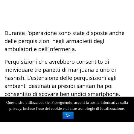
Durante l’operazione sono state disposte anche
delle perquisizioni negli armadietti degli
ambulatori e dell’infermeria.
Perquisizioni che avrebbero consentito di
individuare tre panetti di marijuana e uno di
hashish. L’estensione delle perquisizioni agli
ambienti destinati ai presidi sanitari ha poi
consentito di scovare ben undici smartphone,
corredati da caricabatteria wireless.
Questo sito utilizza cookie. Proseguendo, accetti la nostra Informativa sulla
privacy, incluso l’uso dei cookie e di altre tecnologie di localizzazione.
Nelle prossime ore, dovrebbe essere fissata
Ok
l’udienza di convalida dinanzi al gip del Tribunale
di Barcellona. Le due donne, Antonella